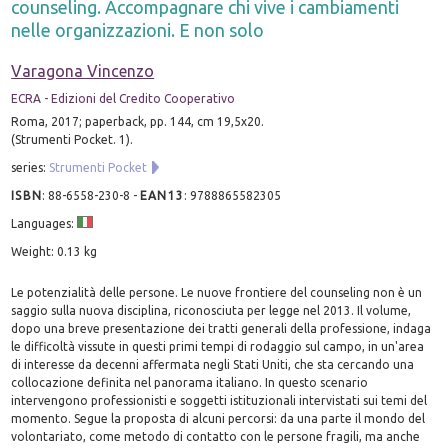
counseling. Accompagnare chi vive i cambiamenti
nelle organizzazioni. E non solo
Varagona Vincenzo
ECRA - Edizioni del Credito Cooperativo
Roma, 2017; paperback, pp. 144, cm 19,5x20.
(Strumenti Pocket. 1).
series:
Strumenti Pocket
ISBN
:
88-6558-230-8
-
EAN13
:
9788865582305
Languages:
Weight: 0.13 kg
Le potenzialità delle persone. Le nuove frontiere del counseling non è un
saggio sulla nuova disciplina, riconosciuta per legge nel 2013. Il volume,
dopo una breve presentazione dei tratti generali della professione, indaga
le difficoltà vissute in questi primi tempi di rodaggio sul campo, in un'area
di interesse da decenni affermata negli Stati Uniti, che sta cercando una
collocazione definita nel panorama italiano. In questo scenario
intervengono professionisti e soggetti istituzionali intervistati sui temi del
momento. Segue la proposta di alcuni percorsi: da una parte il mondo del
volontariato, come metodo di contatto con le persone fragili, ma anche