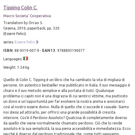
Tipping Colin C.
Macro Societa' Cooperativa
Translation by Orrao S.
Cesena, 2016; paperback, pp. 320.
(Essere Felici).
series:
Essere Felici
ISBN
:
88-9319-007-9
-
EAN13
:
9788893190077
Languages:
Weight: 1.54 kg
Quello di Colin C. Tipping è un libro che ha cambiato la vita di migliaia di
persone. Un autentico bestseller mai pubblicato in Italia. Il suo messaggio è
chiaro e il suo metodo semplice e alla portata di tutti. Qualunque
problema ci capiti non è una disgrazia di cui sentirci vittime, ma piuttosto
un dono e un'opportunità per far evolvere la nostra anima e avvicinarci
così al nostro essere divino. Nulla di quello che ci succede è casuale. Siamo
noi stessi ad attirarlo, per offrirci una grande possibilità di crescita
interiore. Cos'è il Perdono Assoluto? Qualcosa di completamente diverso
da quello che viene normalmente chiamato perdono. Ciò che lo rende
assoluto è la sua semplicità, la sua piena accessibilità e immediatezza. Ecco
perché è diverso dal perdono tradizionale che, come tutti sappiamo,