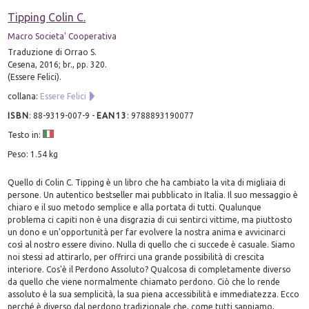
Tipping Colin C.
Macro Societa' Cooperativa
Traduzione di Orrao S.
Cesena, 2016; br., pp. 320.
(Essere Felici).
collana:
Essere Felici
ISBN
:
88-9319-007-9
-
EAN13
:
9788893190077
Testo in:
Peso: 1.54 kg
Quello di Colin C. Tipping è un libro che ha cambiato la vita di migliaia di
persone. Un autentico bestseller mai pubblicato in Italia. Il suo messaggio è
chiaro e il suo metodo semplice e alla portata di tutti. Qualunque
problema ci capiti non è una disgrazia di cui sentirci vittime, ma piuttosto
un dono e un'opportunità per far evolvere la nostra anima e avvicinarci
così al nostro essere divino. Nulla di quello che ci succede è casuale. Siamo
noi stessi ad attirarlo, per offrirci una grande possibilità di crescita
interiore. Cos'è il Perdono Assoluto? Qualcosa di completamente diverso
da quello che viene normalmente chiamato perdono. Ciò che lo rende
assoluto è la sua semplicità, la sua piena accessibilità e immediatezza. Ecco
perché è diverso dal perdono tradizionale che, come tutti sappiamo,