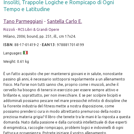
Insoliti, Trappole Logiche e Rompicapo di Ogni
Tempo e Latitudine
Tano Parmeggiani
-
Santella Carlo E.
Rizzoli - RCS Libri & Grandi Opere
Milano, 2006; bound, pp. 251, ill., cm 17x24.
ISBN
:
88-17-01419-2
-
EAN13
:
9788817014199
Languages:
Weight: 0.61 kg
È un fatto acquisito che per mantenersi giovani e in salute, nonostante
passino gli anni, è necessario sottoporsi regolarmente a un allenamento
fisico. Ma forse non tutti sanno che, proprio come i muscoli, anche il
cervello ha bisogno di tenersi in esercizio per essere sempre attivo e
brillante e, soprattutto, per non invecchiare. E se per scolpire bicipiti e
addominali possiamo pescare nel mare pressoché infinito di discipline che
la fiorente industria del fitness mette a nostra disposizione, come
possiamo prenderci cura in modo altrettanto premuroso della nostra
preziosa materia grigia? Il libro che tenete tra le mani è la risposta a questa
domanda. Nato dalla passione e dalla curiosità intellettuale di due esperti
di enigmistica, raccoglie rompicapo, problemi logici e indovinelli di ogni
fattura e provenienza. Potrete iniziare il vostro allenamento