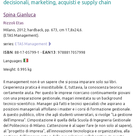
decisionali, marketing, acquisti e supply chain
Spina Gianluca
Rizzoli Etas
Milano, 2012; hardback, pp. 673, cm 17,8x24,6.
(ETAS Management).
series:
ETAS Management
ISBN
:
88-17-05799-1
-
EAN13
:
9788817057998
Languages:
Weight: 0.995 kg
Il management non è un sapere che si possa imparare solo sui libri.
L'esperienza pratica è insostituibile. E, tuttavia, la conoscenza teorica
certamente aiuta. Per questo le imprese ricercano continuamente giovani
con una preparazione gestionale, magari innestata su un background
tecnico-scientifico. Manager già fatti e tecnici specialisti che aspirano a
posizioni manageriali affollano i master e i corsi di formazione gestionale.
A questo pubblico, oltre che agli studenti universitari, si rivolge "La gestione
dell'impresa". L'impostazione è quella della Scuola di Ingegneria Gestionale
del Politecnico di Milano. L'attenzione è al saper fare (e non solo al sapere),
al "progetto di impresa", all'innovazione tecnologica e organizzativa, alla