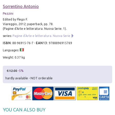
Sorrentino Antonio
Pezzini
Edited by Flego F.
Viareggio, 2012; paperback, pp. 78.
(Pagine d'Arte e letteratura. Nuova Serie. 1).
series:
Pagine d'Arte e letteratura. Nuova Serie
ISBN
:
88-96915-76-7
-
EAN13
:
9788896915769
Languages:
Weight: 0.37 kg
€ 12.00
-5%
hardly available - NOT orderable
YOU CAN ALSO BUY