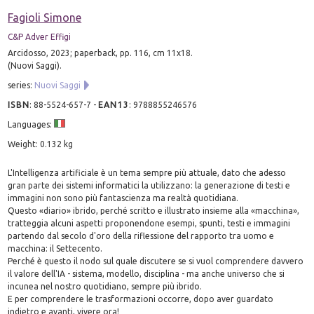
Fagioli Simone
C&P Adver Effigi
Arcidosso, 2023; paperback, pp. 116, cm 11x18.
(Nuovi Saggi).
series:
Nuovi Saggi
ISBN
:
88-5524-657-7
-
EAN13
:
9788855246576
Languages:
Weight: 0.132 kg
L'Intelligenza artificiale è un tema sempre più attuale, dato che adesso
gran parte dei sistemi informatici la utilizzano: la generazione di testi e
immagini non sono più fantascienza ma realtà quotidiana.
Questo «diario» ibrido, perché scritto e illustrato insieme alla «macchina»,
tratteggia alcuni aspetti proponendone esempi, spunti, testi e immagini
partendo dal secolo d'oro della riflessione del rapporto tra uomo e
macchina: il Settecento.
Perché è questo il nodo sul quale discutere se si vuol comprendere davvero
il valore dell'IA - sistema, modello, disciplina - ma anche universo che si
incunea nel nostro quotidiano, sempre più ibrido.
E per comprendere le trasformazioni occorre, dopo aver guardato
indietro e avanti, vivere ora!