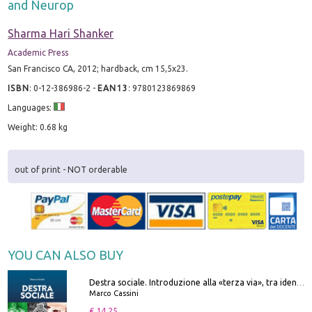
and Neurop
Sharma Hari Shanker
Academic Press
San Francisco CA, 2012; hardback, cm 15,5x23.
ISBN
:
0-12-386986-2
-
EAN13
:
9780123869869
Languages:
Weight: 0.68 kg
out of print - NOT orderable
YOU CAN ALSO BUY
Destra sociale. Introduzione alla «terza via», tra identità, comunità e alternativa al sistema
Marco Cassini
€ 14.25