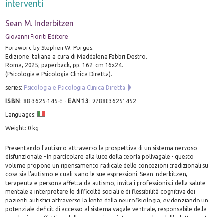
interventi
Sean M. Inderbitzen
Giovanni Fioriti Editore
Foreword by Stephen W. Porges.
Edizione italiana a cura di Maddalena Fabbri Destro.
Roma, 2025; paperback, pp. 162, cm 16x24.
(Psicologia e Psicologia Clinica Diretta).
series:
Psicologia e Psicologia Clinica Diretta
ISBN
:
88-3625-145-5
-
EAN13
:
9788836251452
Languages:
Weight: 0 kg
Presentando l'autismo attraverso la prospettiva di un sistema nervoso
disfunzionale - in particolare alla luce della teoria polivagale - questo
volume propone un ripensamento radicale delle concezioni tradizionali su
cosa sia l'autismo e quali siano le sue espressioni. Sean Inderbitzen,
terapeuta e persona affetta da autismo, invita i professionisti della salute
mentale a interpretare le difficoltà sociali e di flessibilità cognitiva dei
pazienti autistici attraverso la lente della neurofisiologia, evidenziando un
potenziale deficit di accesso al sistema vagale ventrale, responsabile della