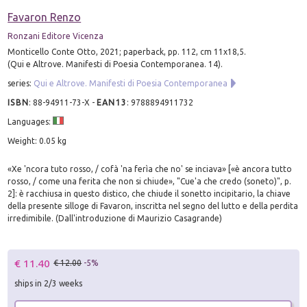
Favaron Renzo
Ronzani Editore Vicenza
Monticello Conte Otto, 2021; paperback, pp. 112, cm 11x18,5.
(Qui e Altrove. Manifesti di Poesia Contemporanea. 14).
series:
Qui e Altrove. Manifesti di Poesia Contemporanea
ISBN
:
88-94911-73-X
-
EAN13
:
9788894911732
Languages:
Weight: 0.05 kg
«Xe 'ncora tuto rosso, / cofà 'na ferìa che no' se inciava» [«è ancora tutto
rosso, / come una ferita che non si chiude», "Cue'a che credo (soneto)", p.
2]: è racchiusa in questo distico, che chiude il sonetto incipitario, la chiave
della presente silloge di Favaron, inscritta nel segno del lutto e della perdita
irredimibile. (Dall'introduzione di Maurizio Casagrande)
€ 11.40
€ 12.00
-5%
ships in 2/3 weeks