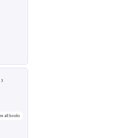
 3
ee all books