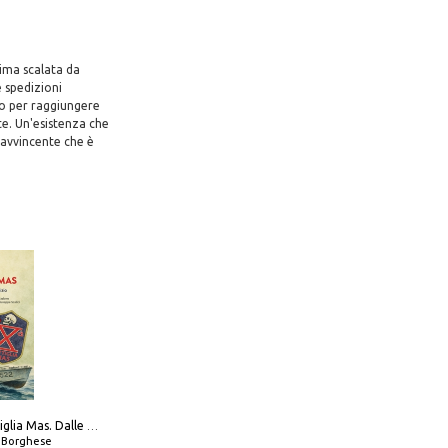
rima scalata da
e spedizioni
zo per raggiungere
te. Un'esistenza che
 avvincente che è
Decima flottiglia Mas. Dalle origini all'armistizio
o Borghese