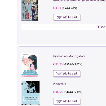
€ 4.00
(€
7.00
- 43%)
add to cart
see 
Hi-chan no Monogatari
€ 33.25
(€
35.00
- 5.00%)
add to cart
Pinocchio
€ 46.55
(€
49.00
- 5.00%)
add to cart