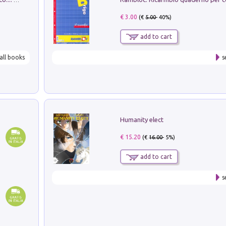
€ 3.00
(€
5.00
- 40%)
add to cart
all books
s
Humanity elect
€ 15.20
(€
16.00
- 5%)
add to cart
s