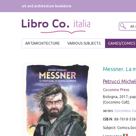
art and architecture bookstore
ART/ARCHITECTURE
VARIOUS SUBJECTS
GAMES/COMICS
Messner. La m
Petrucci Michel
Coconino Press
Bologna, 2017; paper
(Coconino Cult).
series:
Coconino Cu
ISBN
:
88-7618-358
Subject: Comics,So