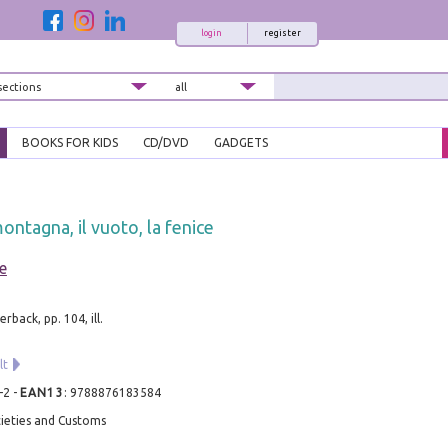
login
register
BOOKS FOR KIDS
CD/DVD
GADGETS
ontagna, il vuoto, la fenice
e
back, pp. 104, ill.
lt
-2
-
EAN13
:
9788876183584
cieties and Customs