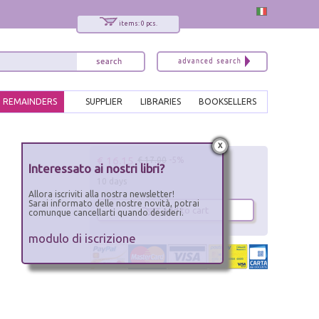
items: 0 pcs.
REMAINDERS
SUPPLIER
LIBRARIES
BOOKSELLERS
x
€ 16.15
€ 17.00
-5%
Interessato ai nostri libri?
10 days
Allora iscriviti alla nostra newsletter!
Sarai informato delle nostre novità, potrai
add to cart
comunque cancellarti quando desideri.
modulo di iscrizione