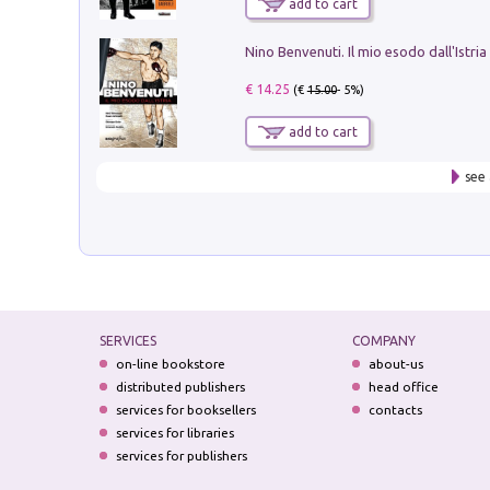
add to cart
Nino Benvenuti. Il mio esodo dall'Istria
€ 14.25
(€
15.00
- 5%)
add to cart
see 
SERVICES
COMPANY
on-line bookstore
about-us
distributed publishers
head office
services for booksellers
contacts
services for libraries
services for publishers