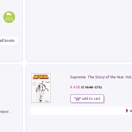
all books
Supreme. The Story of the Year. Vol.
€ 4.00
(€
10.90
- 63%)
add to cart
s
Non si muore di lunedì. Storia del fotoreporter sopravvissuto all'ISIS