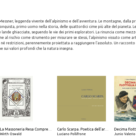
 Messner, leggenda vivente dell'alpinismo e dell'avventura. Le montagne, dalla p
onquista, primo uomo nella storia, delle quattordici cime più alte del pianeta. L
e lande ghiacciate, seguendo le vie dei primi esploratori. La rinuncia come mez
one al rischio come strumento per misurare se stessi, l'alpinismo vissuto come ar
 né restrizioni, perennemente proiettata a raggiungere l'assoluto. Un racconto
ne sui valori profondi che la natura insegna.
La Massoneria Resa Comprensibile ai Suoi Adepti. Vol. 3: il Maestro.
Carlo Scarpa. Poetica dell'arredo. Tavoli e sedie-Poetics of furniture. Tables and chairs. Ediz. bilingue
Wirth Oswald
Luciano Pollifrone
Junio Valeri