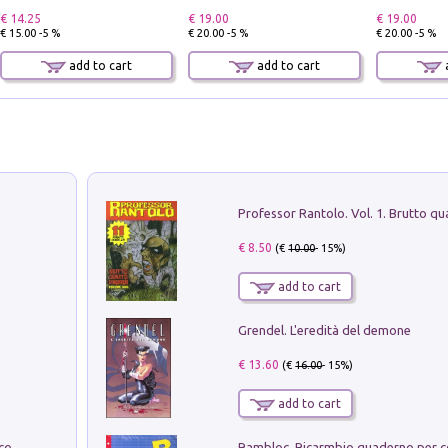
€ 14.25
€ 19.00
€ 19.00
€ 15.00 -5 %
€ 20.00 -5 %
€ 20.00 -5 %
add to cart
add to cart
a
€ 8.50
(€
10.00
- 15%)
add to cart
Grendel. L'eredità del demone
€ 13.60
(€
16.00
- 15%)
add to cart
Dottore, ho come un peso sullo stomaco.... Vol. 3