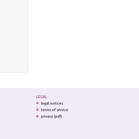
LEGAL
legal notices
terms of service
privacy (pdf)