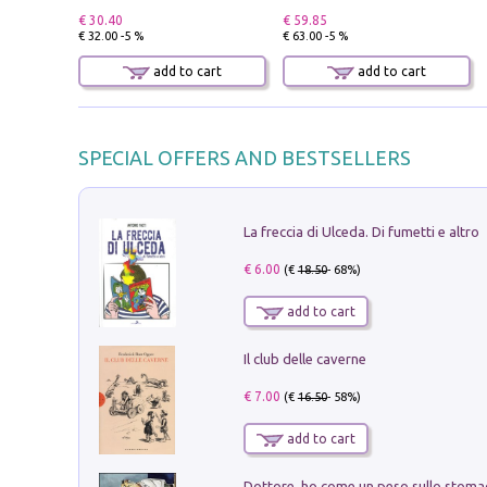
€ 30.40
€ 59.85
€ 32.00 -5 %
€ 63.00 -5 %
add to cart
add to cart
SPECIAL OFFERS AND BESTSELLERS
La freccia di Ulceda. Di fumetti e altro
€ 6.00
(€
18.50
- 68%)
add to cart
Il club delle caverne
€ 7.00
(€
16.50
- 58%)
add to cart