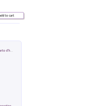
dd to cart
Professor Rantolo. Vol. 1. Brutto quarto d'horror
Rambloc. Ricarmbio quaderno per copertine ad anelli. Righe A/4. Conf. 5 pz