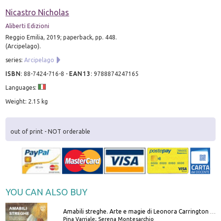
Nicastro Nicholas
Aliberti Edizioni
Reggio Emilia, 2019; paperback, pp. 448.
(Arcipelago).
series:
Arcipelago
ISBN
:
88-7424-716-8
-
EAN13
:
9788874247165
Languages:
Weight: 2.15 kg
out of print - NOT orderable
YOU CAN ALSO BUY
Amabili streghe. Arte e magie di Leonora Carrington e Remedios Varo
Pina Varriale; Serena Montesarchio