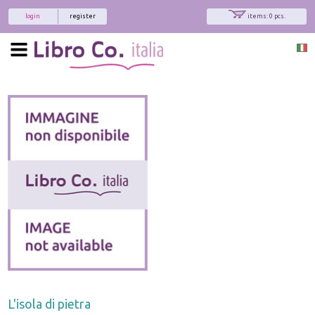
login
register
items: 0 pcs.
L'isola di pietra