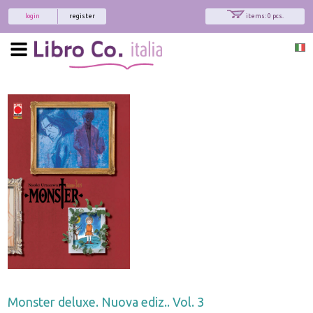
login
register
items: 0 pcs.
Monster deluxe. Nuova ediz.. Vol. 3