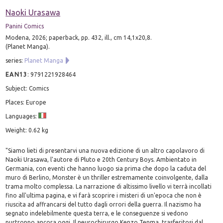
Naoki Urasawa
Panini Comics
Modena, 2026; paperback, pp. 432, ill., cm 14,1x20,8.
(Planet Manga).
series:
Planet Manga
EAN13
:
9791221928464
Subject: Comics
Places: Europe
Languages:
Weight: 0.62 kg
"Siamo lieti di presentarvi una nuova edizione di un altro capolavoro di
Naoki Urasawa, l'autore di Pluto e 20th Century Boys. Ambientato in
Germania, con eventi che hanno luogo sia prima che dopo la caduta del
muro di Berlino, Monster è un thriller estremamente coinvolgente, dalla
trama molto complessa. La narrazione di altissimo livello vi terrà incollati
fino all'ultima pagina, e vi farà scoprire i misteri di un'epoca che non è
riuscita ad affrancarsi del tutto dagli orrori della guerra. Il nazismo ha
segnato indelebilmente questa terra, e le conseguenze si vedono
purtroppo ancora oggi. Il neurochirurgo Kenzo Tenma, trasferitosi dal