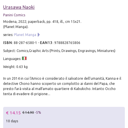
Urasawa Naoki
Panini Comics
Modena, 2022; paperback, pp. 418, ill., cm 15x21.
(Planet Manga).
series:
Planet Manga
ISBN
:
88-287-6580-1
-
EAN13
:
9788828765806
Subject: Comics,Graphic Arts (Prints, Drawings, Engravings, Miniatures)
Languages:
Weight: 0.63 kg
In un 2014 in cui l'Amico è considerato il salvatore dell'umanità, Kanna e il
detective Chono hanno scoperto un complotto ai danni del Papa, che
presto farà visita al malfamato quartiere di Kabukicho. Intanto Occho
tenta di evadere di prigione...
€ 14.15
€ 14.90
-5%
10 days