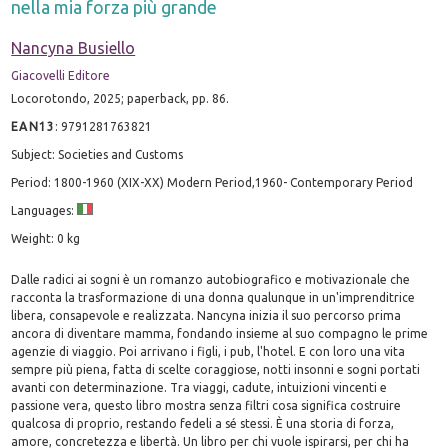
nella mia forza più grande
Nancyna Busiello
Giacovelli Editore
Locorotondo, 2025; paperback, pp. 86.
EAN13
:
9791281763821
Subject: Societies and Customs
Period: 1800-1960 (XIX-XX) Modern Period,1960- Contemporary Period
Languages:
Weight: 0 kg
Dalle radici ai sogni è un romanzo autobiografico e motivazionale che
racconta la trasformazione di una donna qualunque in un'imprenditrice
libera, consapevole e realizzata. Nancyna inizia il suo percorso prima
ancora di diventare mamma, fondando insieme al suo compagno le prime
agenzie di viaggio. Poi arrivano i figli, i pub, l'hotel. E con loro una vita
sempre più piena, fatta di scelte coraggiose, notti insonni e sogni portati
avanti con determinazione. Tra viaggi, cadute, intuizioni vincenti e
passione vera, questo libro mostra senza filtri cosa significa costruire
qualcosa di proprio, restando fedeli a sé stessi. È una storia di forza,
amore, concretezza e libertà. Un libro per chi vuole ispirarsi, per chi ha