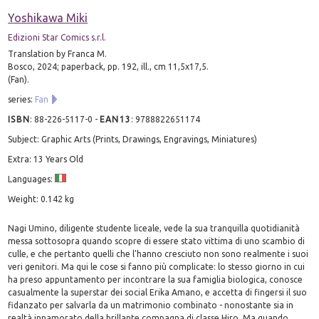
Yoshikawa Miki
Edizioni Star Comics s.r.l.
Translation by Franca M.
Bosco, 2024; paperback, pp. 192, ill., cm 11,5x17,5.
(Fan).
series:
Fan
ISBN
:
88-226-5117-0
-
EAN13
:
9788822651174
Subject: Graphic Arts (Prints, Drawings, Engravings, Miniatures)
Extra: 13 Years Old
Languages:
Weight: 0.142 kg
Nagi Umino, diligente studente liceale, vede la sua tranquilla quotidianità
messa sottosopra quando scopre di essere stato vittima di uno scambio di
culle, e che pertanto quelli che l'hanno cresciuto non sono realmente i suoi
veri genitori. Ma qui le cose si fanno più complicate: lo stesso giorno in cui
ha preso appuntamento per incontrare la sua famiglia biologica, conosce
casualmente la superstar dei social Erika Amano, e accetta di fingersi il suo
fidanzato per salvarla da un matrimonio combinato - nonostante sia in
realtà innamorato della brillante compagna di classe Hiro. Ma quando