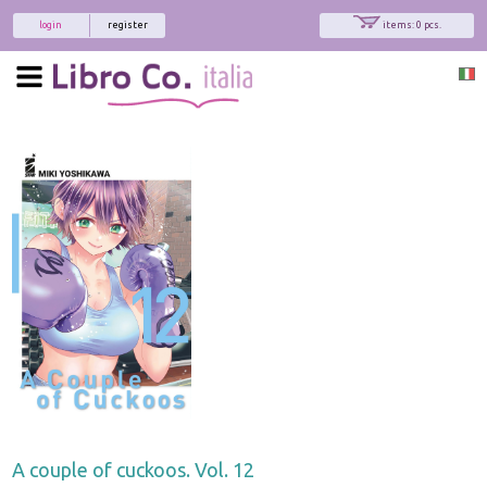
login
register
items: 0 pcs.
x
Interessato ai nostri libri?
Allora iscriviti alla nostra newsletter!
Sarai informato delle nostre novità, potrai
comunque cancellarti quando desideri.
modulo di iscrizione
A couple of cuckoos. Vol. 12