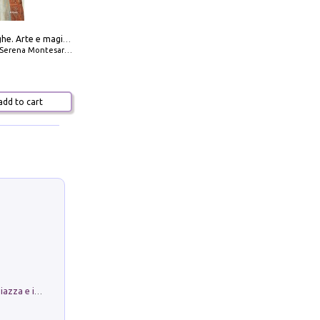
Amabili streghe. Arte e magie di Leonora Carrington e Remedios Varo
Serena Montesarchio
dd to cart
Luoghi Magici di Bologna. Vol. 1: la Piazza e i Suoi Simboli Segreti