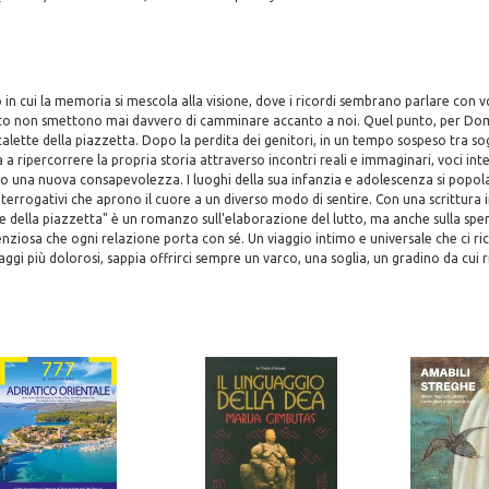
 in cui la memoria si mescola alla visione, dove i ricordi sembrano parlare con vo
to non smettono mai davvero di camminare accanto a noi. Quel punto, per Do
 scalette della piazzetta. Dopo la perdita dei genitori, in un tempo sospeso tra s
a ripercorrere la propria storia attraverso incontri reali e immaginari, voci inte
o una nuova consapevolezza. I luoghi della sua infanzia e adolescenza si popolan
nterrogativi che aprono il cuore a un diverso modo di sentire. Con una scrittura i
te della piazzetta" è un romanzo sull'elaborazione del lutto, ma anche sulla sper
nziosa che ogni relazione porta con sé. Un viaggio intimo e universale che ci ric
aggi più dolorosi, sappia offrirci sempre un varco, una soglia, un gradino da cui 