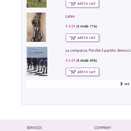
add to cart
Latex
€ 4.00
(€
14.00
- 71%)
add to cart
€ 6.00
(€
15.00
- 60%)
add to cart
see 
SERVICES
COMPANY