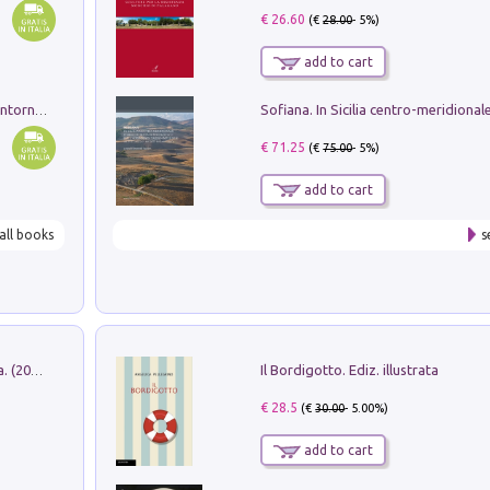
€ 26.60
(€
28.00
- 5%)
add to cart
Ruderi delle ville Romano Sabine nei dintorni di Poggio Mirteto. Illustrati dal dott.re prof.re cav.re Ercole Nardi regio ispettore degli scavi e monumenti. Anno 1885
€ 71.25
(€
75.00
- 5%)
add to cart
all books
s
Il Bordigotto. Ediz. illustrata
Dromos. Libro periodico di architettura. (2026). Vol. 15: Post-model
€ 28.5
(€
30.00
- 5.00%)
add to cart