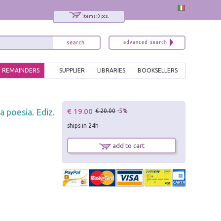
items: 0 pcs.
REMAINDERS
SUPPLIER
LIBRARIES
BOOKSELLERS
x
€ 19.00
a poesia. Ediz.
€ 20.00
-5%
Interessato ai nostri libri?
ships in 24h
Allora iscriviti alla nostra newsletter!
Sarai informato delle nostre novità, potrai
add to cart
comunque cancellarti quando desideri.
modulo di iscrizione