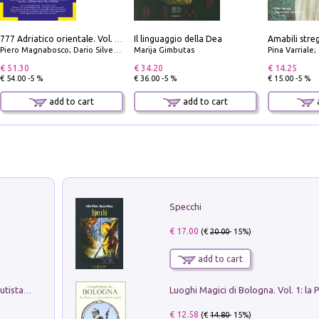
Il linguaggio della Dea
777 Adriatico orientale. Vol. 1: Istria, Costa della Dalmazia da Smrika a Zara, Isole del Quarnaro, Pag, Arcipelaghi di Zara, Sibenico e Incoronate
Piero Magnabosco; Dario Silvestro; Marco Sbrizzi
Marija Gimbutas
Pina Varriale; 
€ 51.30
€ 34.20
€ 14.25
€ 54.00 -5 %
€ 36.00 -5 %
€ 15.00 -5 %
add to cart
add to cart
a
Specchi
€ 17.00
(€
20.00
- 15%)
add to cart
Pietro Bellotti Detto Canaletty. Un Vedutista Veneziano nella Francia dell'Ancien Régime
€ 12.58
(€
14.80
- 15%)