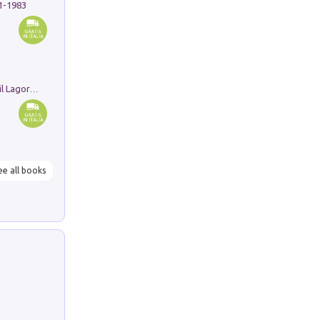
91-1983
Pastori. Sguardi contemporanei tra il Lagorai e la pianura. Ediz. illustrata
ee all books