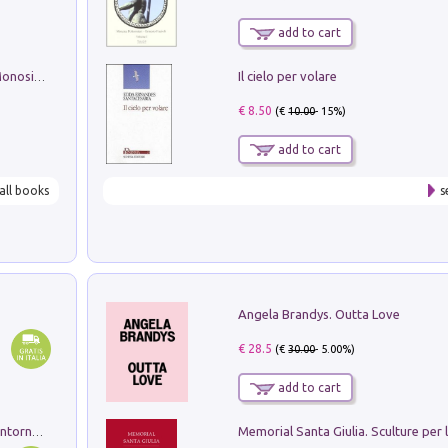
add to cart
Il cielo per volare
La seduzione del gusto con Pipero & Monosilio
€ 8.50
(€
10.00
- 15%)
add to cart
all books
s
Angela Brandys. Outta Love
€ 28.5
(€
30.00
- 5.00%)
add to cart
Ruderi delle ville Romano Sabine nei dintorni di Poggio Mirteto. Illustrati dal dott.re prof.re cav.re Ercole Nardi regio ispettore degli scavi e monumenti. Anno 1885. Tavole e studio. Con 25 tavole fuori testo in cartella editoriale