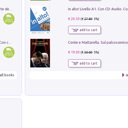
Ricerche dei dottorandi in storia dell'arte della Sapienza
€ 26.50
(€
27.90
- 5%)
add to cart
I monumenti funerari del Lazio antico. Con cartella con tavole
€ 19.00
(€
20.00
- 5%)
add to cart
all books
s