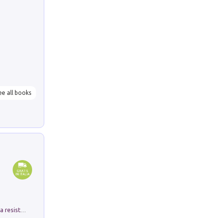
ee all books
Memorial Santa Giulia. Sculture per la resistenza Monchio di Palagano