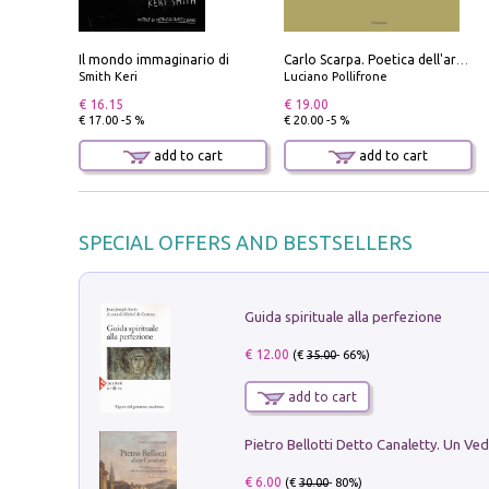
Il mondo immaginario di
Carlo Scarpa. Poetica dell'arredo. Tavoli e sedie-Poetics of furniture. Tables and chairs. Ediz. bilingue
Smith Keri
Luciano Pollifrone
€ 16.15
€ 19.00
€ 17.00 -5 %
€ 20.00 -5 %
add to cart
add to cart
SPECIAL OFFERS AND BESTSELLERS
Guida spirituale alla perfezione
€ 12.00
(€
35.00
- 66%)
add to cart
€ 6.00
(€
30.00
- 80%)