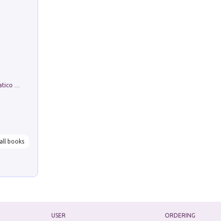
La comparsa. Perché il partito democratico non è mai nato
all books
USER
ORDERING