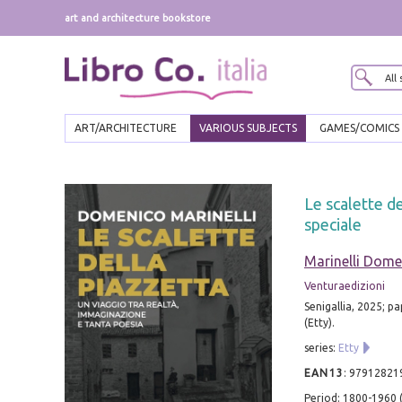
art and architecture bookstore
ART/ARCHITECTURE
VARIOUS SUBJECTS
GAMES/COMICS
Le scalette de
speciale
Marinelli Dome
Venturaedizioni
Senigallia, 2025; p
(Etty).
series:
Etty
EAN13
:
97912821
Period: 1800-1960