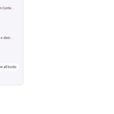
in alto! Livello A1. Con CD-Audio. Con Contenuto digitale per accesso on line
Conte e Mattarella. Sul palcoscenico e dietro le quinte del Quirinale. Un racconto sulle istituzioni
ee all books