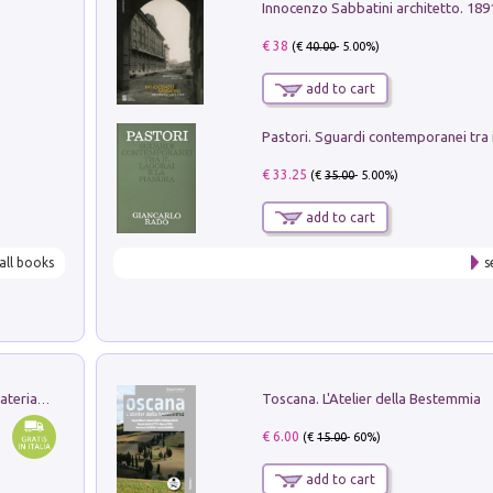
Innocenzo Sabbatini architetto. 18
€ 38
(€
40.00
- 5.00%)
add to cart
€ 33.25
(€
35.00
- 5.00%)
add to cart
all books
s
Toscana. L'Atelier della Bestemmia
L'orientalizzante a Capua. Contesti e materiali dagli scavi di Werner Johannowsky nella necropoli di Fornaci. Nuova ediz.
€ 6.00
(€
15.00
- 60%)
add to cart