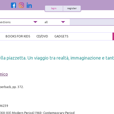
login
register
BOOKS FOR KIDS
CD/DVD
GADGETS
lla piazzetta. Un viaggio tra realtà, immaginazione e tant
nico
aperback, pp. 372.
96239
 (XIX-XX) Modern Period,1960- Contemporary Period