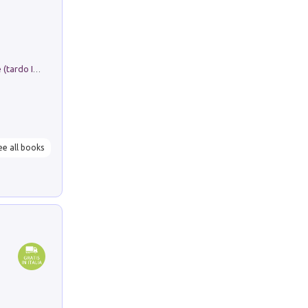
Sofiana. In Sicilia centro-meridionale (tardo III-metà IX secolo d.C.): dall'agro-town tardo-imperiale al villaggio medio-bizantino. Nuova ediz.
ee all books