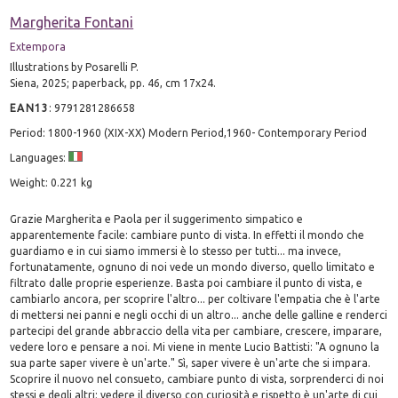
Margherita Fontani
Extempora
Illustrations by Posarelli P.
Siena, 2025; paperback, pp. 46, cm 17x24.
EAN13
:
9791281286658
Period: 1800-1960 (XIX-XX) Modern Period,1960- Contemporary Period
Languages:
Weight: 0.221 kg
Grazie Margherita e Paola per il suggerimento simpatico e
apparentemente facile: cambiare punto di vista. In effetti il mondo che
guardiamo e in cui siamo immersi è lo stesso per tutti... ma invece,
fortunatamente, ognuno di noi vede un mondo diverso, quello limitato e
filtrato dalle proprie esperienze. Basta poi cambiare il punto di vista, e
cambiarlo ancora, per scoprire l'altro... per coltivare l'empatia che è l'arte
di mettersi nei panni e negli occhi di un altro... anche delle galline e renderci
partecipi del grande abbraccio della vita per cambiare, crescere, imparare,
vedere loro e pensare a noi. Mi viene in mente Lucio Battisti: "A ognuno la
sua parte saper vivere è un'arte." Sì, saper vivere è un'arte che si impara.
Scoprire il nuovo nel consueto, cambiare punto di vista, sorprenderci di noi
stessi e degli altri; vedere il diverso con curiosità e rispetto è un'arte di cui