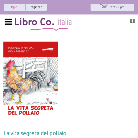
login
register
items: 0 pcs.
La vita segreta del pollaio