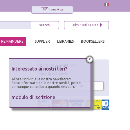
items: 0 pcs.
REMAINDERS
SUPPLIER
LIBRARIES
BOOKSELLERS
x
€ 29.45
€ 31.00
-5%
Interessato ai nostri libri?
ships in 2/3 weeks
Allora iscriviti alla nostra newsletter!
Sarai informato delle nostre novità, potrai
add to cart
comunque cancellarti quando desideri.
modulo di iscrizione