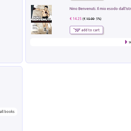
Nino Benvenuti. Il mio esodo dall'Ist
€ 14.25
(€
15.00
- 5%)
add to cart
s
all books