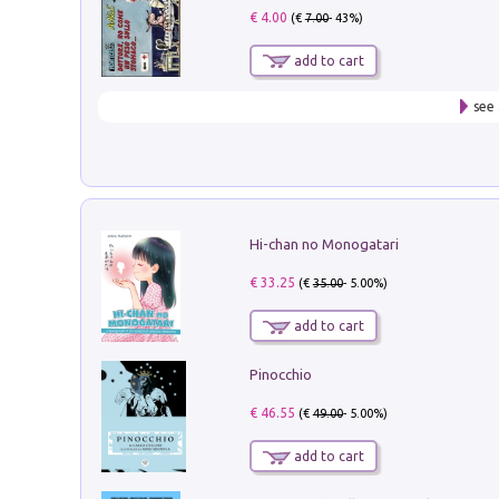
€ 4.00
(€
7.00
- 43%)
add to cart
see 
Hi-chan no Monogatari
€ 33.25
(€
35.00
- 5.00%)
add to cart
Pinocchio
€ 46.55
(€
49.00
- 5.00%)
add to cart