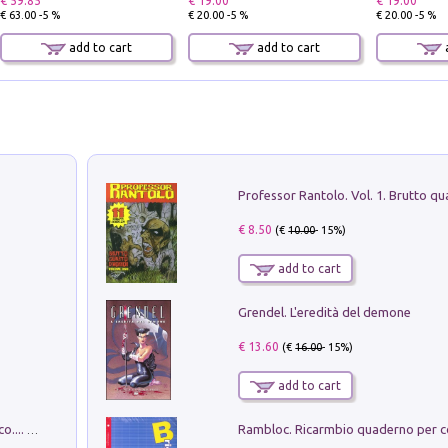
€ 59.85
€ 19.00
€ 19.00
€ 63.00 -5 %
€ 20.00 -5 %
€ 20.00 -5 %
add to cart
add to cart
a
€ 8.50
(€
10.00
- 15%)
add to cart
Grendel. L'eredità del demone
€ 13.60
(€
16.00
- 15%)
add to cart
Dottore, ho come un peso sullo stomaco.... Vol. 3