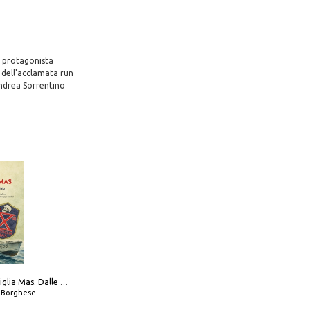
, protagonista
e dell'acclamata run
Andrea Sorrentino
Decima flottiglia Mas. Dalle origini all'armistizio
o Borghese