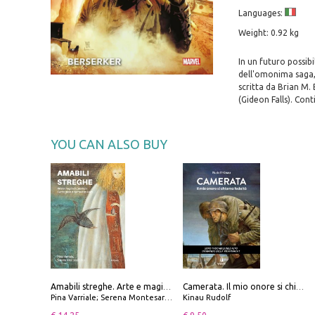
Languages:
Weight: 0.92 kg
In un futuro possib
dell'omonima saga, 
scritta da Brian M.
(Gideon Falls). Co
YOU CAN ALSO BUY
Amabili streghe. Arte e magie di Leonora Carrington e Remedios Varo
Camerata. Il mio onore si chiama fedeltà
Pina Varriale; Serena Montesarchio
Kinau Rudolf