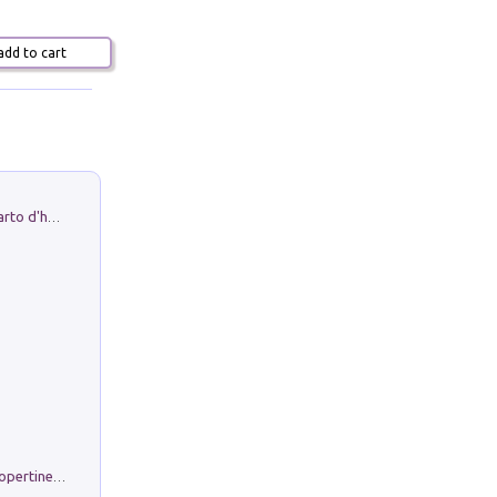
dd to cart
Professor Rantolo. Vol. 1. Brutto quarto d'horror
Rambloc. Ricarmbio quaderno per copertine ad anelli. Righe A/4. Conf. 5 pz