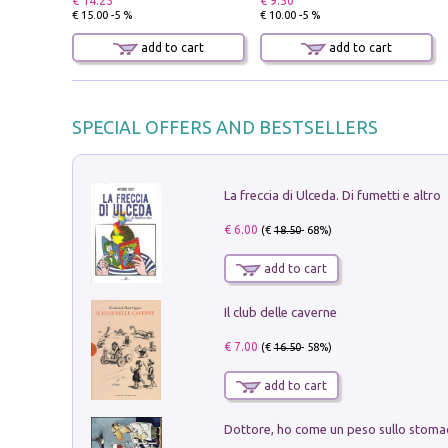
€ 14.25
€ 9.50
€ 15.00 -5 %
€ 10.00 -5 %
add to cart
add to cart
SPECIAL OFFERS AND BESTSELLERS
La freccia di Ulceda. Di fumetti e altro
€ 6.00
(€
18.50
- 68%)
add to cart
Il club delle caverne
€ 7.00
(€
16.50
- 58%)
add to cart