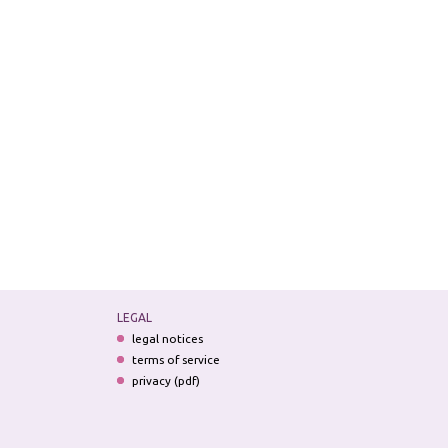
LEGAL
legal notices
terms of service
privacy (pdf)