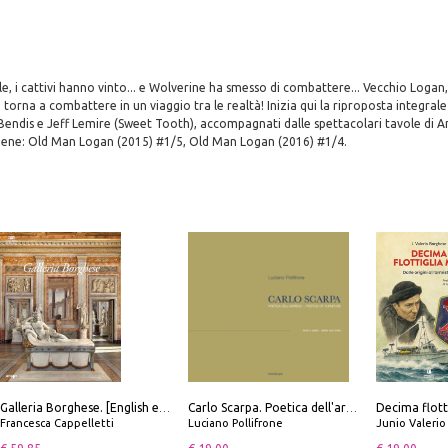
ile, i cattivi hanno vinto... e Wolverine ha smesso di combattere... Vecchio Logan
torna a combattere in un viaggio tra le realtà! Inizia qui la riproposta integral
 Bendis e Jeff Lemire (Sweet Tooth), accompagnati dalle spettacolari tavole di 
ntiene: Old Man Logan (2015) #1/5, Old Man Logan (2016) #1/4.
Galleria Borghese. [English edition]
Carlo Scarpa. Poetica dell'arredo. Tavoli e sedie-Poetics of furniture. Tables and chairs. Ediz. bilingue
Francesca Cappelletti
Luciano Pollifrone
Junio Valeri