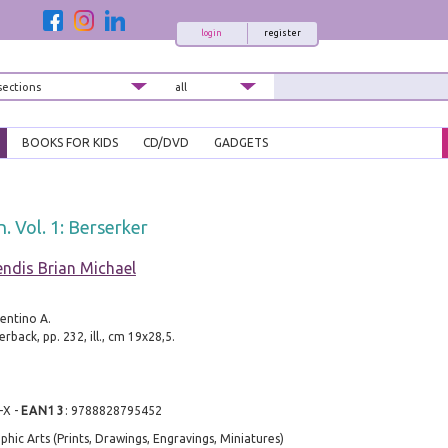
login
register
BOOKS FOR KIDS
CD/DVD
GADGETS
. Vol. 1: Berserker
endis Brian Michael
rentino A.
back, pp. 232, ill., cm 19x28,5.
-X
-
EAN13
:
9788828795452
phic Arts (Prints, Drawings, Engravings, Miniatures)