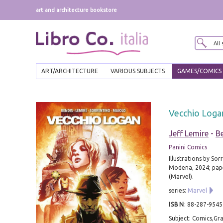
art and architecture bookstore
ART/ARCHITECTURE
VARIOUS SUBJECTS
GAMES/COMICS
Vecchio Logan
Jeff Lemire
-
B
Panini Comics
Illustrations by Sor
Modena, 2024; paper
(Marvel).
series:
Marvel
ISBN
:
88-287-9545
Subject: Comics,Gra