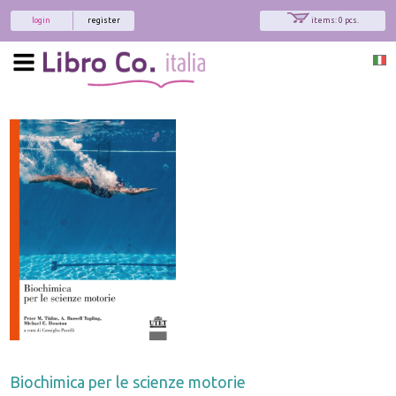
login
register
items: 0 pcs.
Biochimica per le scienze motorie