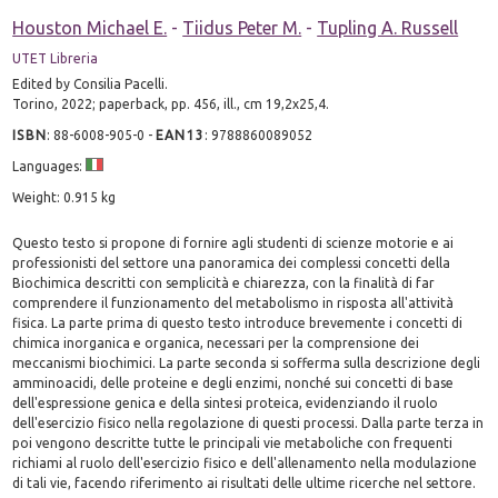
Houston Michael E.
-
Tiidus Peter M.
-
Tupling A. Russell
UTET Libreria
Edited by Consilia Pacelli.
Torino, 2022; paperback, pp. 456, ill., cm 19,2x25,4.
ISBN
:
88-6008-905-0
-
EAN13
:
9788860089052
Languages:
Weight: 0.915 kg
Questo testo si propone di fornire agli studenti di scienze motorie e ai
professionisti del settore una panoramica dei complessi concetti della
Biochimica descritti con semplicità e chiarezza, con la finalità di far
comprendere il funzionamento del metabolismo in risposta all'attività
fisica. La parte prima di questo testo introduce brevemente i concetti di
chimica inorganica e organica, necessari per la comprensione dei
meccanismi biochimici. La parte seconda si sofferma sulla descrizione degli
amminoacidi, delle proteine e degli enzimi, nonché sui concetti di base
dell'espressione genica e della sintesi proteica, evidenziando il ruolo
dell'esercizio fisico nella regolazione di questi processi. Dalla parte terza in
poi vengono descritte tutte le principali vie metaboliche con frequenti
richiami al ruolo dell'esercizio fisico e dell'allenamento nella modulazione
di tali vie, facendo riferimento ai risultati delle ultime ricerche nel settore.