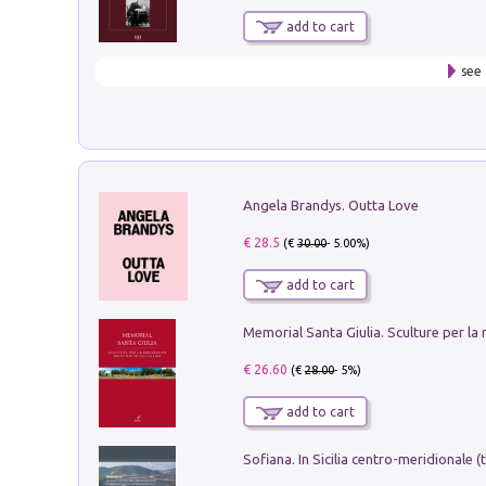
add to cart
see 
Angela Brandys. Outta Love
€ 28.5
(€
30.00
- 5.00%)
add to cart
€ 26.60
(€
28.00
- 5%)
add to cart