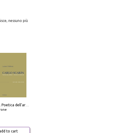
sisce, nessuno più
Carlo Scarpa. Poetica dell'arredo. Tavoli e sedie-Poetics of furniture. Tables and chairs. Ediz. bilingue
frone
dd to cart