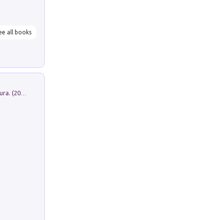
ee all books
Dromos. Libro periodico di architettura. (2026). Vol. 15: Post-model