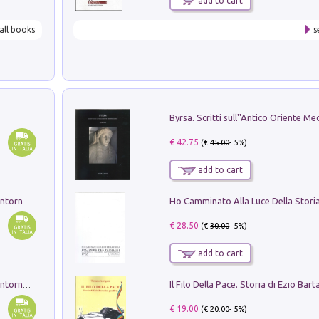
add to cart
all books
s
€ 42.75
(€
45.00
- 5%)
add to cart
Ruderi delle ville Romano Sabine nei dintorni di Poggio Mirteto. Illustrati dal dott.re prof.re cav.re Ercole Nardi regio ispettore degli scavi e monumenti. Anno 1885. Tavole e studio. Con 25 tavole fuori testo in cartella editoriale
€ 28.50
(€
30.00
- 5%)
add to cart
Ruderi delle ville Romano Sabine nei dintorni di Poggio Mirteto. Illustrati dal dott.re prof.re cav.re Ercole Nardi regio ispettore degli scavi e monumenti. Anno 1885
€ 19.00
(€
20.00
- 5%)