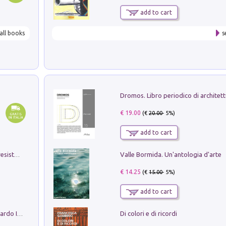
add to cart
all books
s
€ 19.00
(€
20.00
- 5%)
add to cart
Valle Bormida. Un'antologia d'arte
Memorial Santa Giulia. Sculture per la resistenza Monchio di Palagano
€ 14.25
(€
15.00
- 5%)
add to cart
Di colori e di ricordi
Sofiana. In Sicilia centro-meridionale (tardo III-metà IX secolo d.C.): dall'agro-town tardo-imperiale al villaggio medio-bizantino. Nuova ediz.