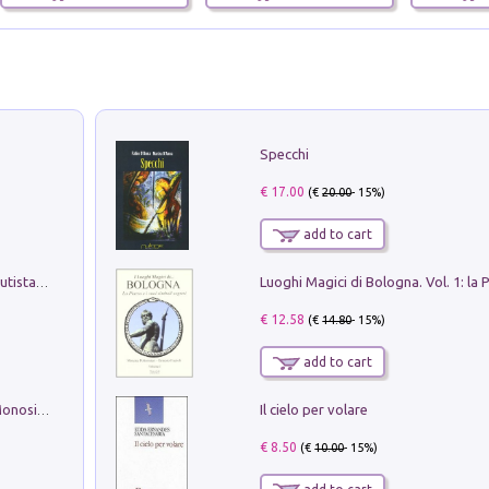
Specchi
€ 17.00
(€
20.00
- 15%)
add to cart
Pietro Bellotti Detto Canaletty. Un Vedutista Veneziano nella Francia dell'Ancien Régime
€ 12.58
(€
14.80
- 15%)
add to cart
Il cielo per volare
La seduzione del gusto con Pipero & Monosilio
€ 8.50
(€
10.00
- 15%)