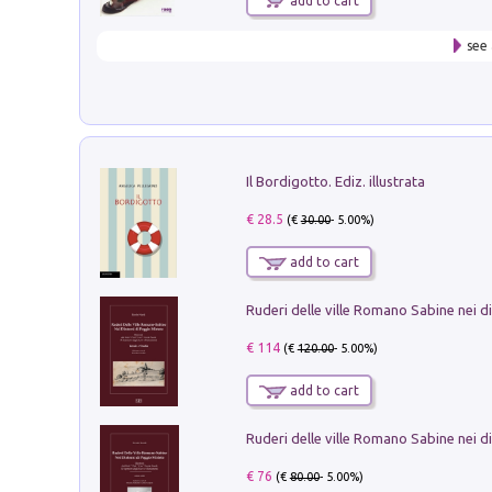
add to cart
see 
Il Bordigotto. Ediz. illustrata
€ 28.5
(€
30.00
- 5.00%)
add to cart
€ 114
(€
120.00
- 5.00%)
add to cart
€ 76
(€
80.00
- 5.00%)