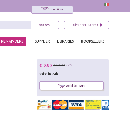
items: 0 pcs.
REMAINDERS
SUPPLIER
LIBRARIES
BOOKSELLERS
x
€ 9.50
€ 10.00
-5%
Interessato ai nostri libri?
ships in 24h
Allora iscriviti alla nostra newsletter!
Sarai informato delle nostre novità, potrai
add to cart
comunque cancellarti quando desideri.
modulo di iscrizione