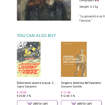
Languages:
Weight: 0.2 kg
"La gioventù è un f
l'annusa."
YOU CAN ALSO BUY
Origini e dottrina del fascismo
Distorsioni suoni e tracce. Columns, storie e playlist dalla scena hardcore punk italiana degli anni '90
Capra Gianpiero
Giovanni Gentile
€ 19.00
€ 11.40
€ 20.00 -5 %
€ 12.00 -5 %
add to cart
add to cart