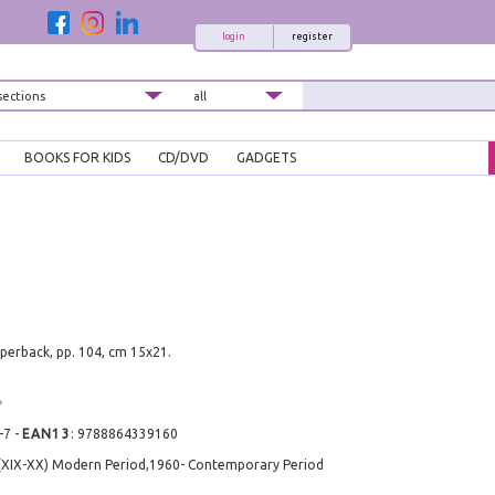
login
register
BOOKS FOR KIDS
CD/DVD
GADGETS
perback, pp. 104, cm 15x21.
-7
-
EAN13
:
9788864339160
 (XIX-XX) Modern Period,1960- Contemporary Period