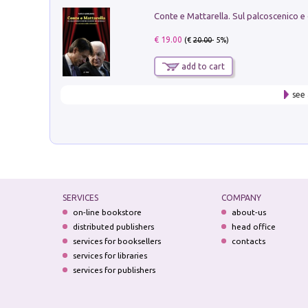
€ 19.00
(€
20.00
- 5%)
add to cart
see 
SERVICES
COMPANY
on-line bookstore
about-us
distributed publishers
head office
services for booksellers
contacts
services for libraries
services for publishers