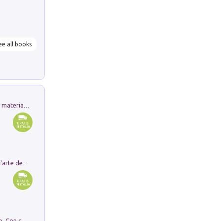
ee all books
L'orientalizzante a Capua. Contesti e materiali dagli scavi di Werner Johannowsky nella necropoli di Fornaci. Nuova ediz.
Ricerche dei dottorandi in storia dell'arte della Sapienza
I monumenti funerari del Lazio antico. Con cartella con tavole