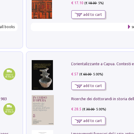
€ 17.10
(€
18.00
- 5%)
add to cart
all books
s
€ 57
(€
60.00
- 5.00%)
add to cart
1983
€ 28.5
(€
30.00
- 5.00%)
add to cart
Pastori. Sguardi contemporanei tra il Lagorai e la pianura. Ediz. illustrata