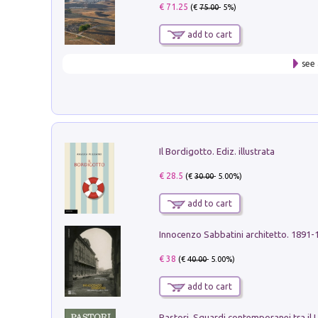
€ 71.25
(€
75.00
- 5%)
add to cart
see 
Il Bordigotto. Ediz. illustrata
€ 28.5
(€
30.00
- 5.00%)
add to cart
Innocenzo Sabbatini architetto. 1891-
€ 38
(€
40.00
- 5.00%)
add to cart