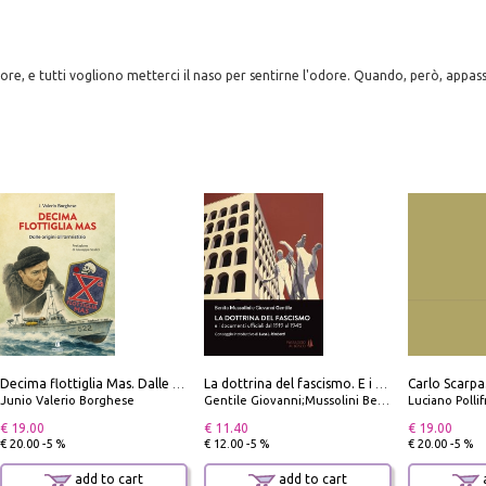
iore, e tutti vogliono metterci il naso per sentirne l'odore. Quando, però, appas
Decima flottiglia Mas. Dalle origini all'armistizio
La dottrina del fascismo. E i documenti ufficiali dal 1919 al 1945
Junio Valerio Borghese
Gentile Giovanni;Mussolini Benito
Luciano Polli
€ 19.00
€ 11.40
€ 19.00
€ 20.00 -5 %
€ 12.00 -5 %
€ 20.00 -5 %
add to cart
add to cart
a