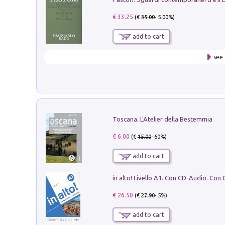
€ 33.25
(€
35.00
- 5.00%)
add to cart
see 
Toscana. L'Atelier della Bestemmia
€ 6.00
(€
15.00
- 60%)
add to cart
€ 26.50
(€
27.90
- 5%)
add to cart