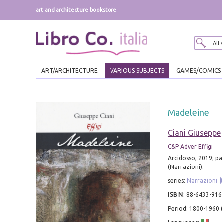
art and architecture bookstore
ART/ARCHITECTURE
VARIOUS SUBJECTS
GAMES/COMICS
Madeleine
Ciani Giuseppe
C&P Adver Effigi
Arcidosso, 2019; pa
(Narrazioni).
series:
Narrazioni
ISBN
:
88-6433-916
Period: 1800-1960