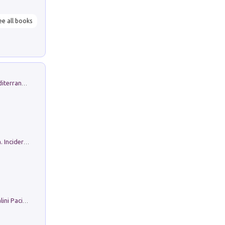
ee all books
Byrsa. Scritti sull''Antico Oriente Mediterraneo. 45-46/2024
Ho Camminato Alla Luce Della Storia. Incidere per Pasolini. Quaderni di Incisione Contemporanea n 30
Il Filo Della Pace. Storia di Ezio Bartalini Pacifista