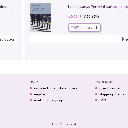
Conte e Mattarella. Sul palcoscenico e dietro le quinte del Quirinale. Un racconto sulle istituzioni
€ 6.00
(€
15.00
- 60%)
add to cart
all books
s
USER
ORDERING
services for registered users
how to order
register
shipping charges
mailing list sign up
FAQ
Libro Co. Italia srl