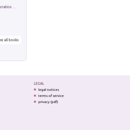
La comparsa. Perché il partito democratico non è mai nato
ee all books
LEGAL
legal notices
terms of service
privacy (pdf)