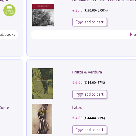
€ 28.5
(€
30.00
- 5.00%)
add to cart
all books
s
Frutta & Verdura
€ 6.00
(€
14.00
- 57%)
add to cart
Latex
in alto! Livello A1. Con CD-Audio. Con Contenuto digitale per accesso on line
€ 4.00
(€
14.00
- 71%)
add to cart