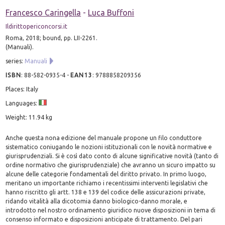
Francesco Caringella
-
Luca Buffoni
Ildirittopericoncorsi.it
Roma, 2018; bound, pp. LII-2261.
(Manuali).
series:
Manuali
ISBN
:
88-582-0935-4
-
EAN13
:
9788858209356
Places: Italy
Languages:
Weight: 11.94 kg
Anche questa nona edizione del manuale propone un filo conduttore
sistematico coniugando le nozioni istituzionali con le novità normative e
giurisprudenziali. Si è così dato conto di alcune significative novità (tanto di
ordine normativo che giurisprudenziale) che avranno un sicuro impatto su
alcune delle categorie fondamentali del diritto privato. In primo luogo,
meritano un importante richiamo i recentissimi interventi legislativi che
hanno riscritto gli artt. 138 e 139 del codice delle assicurazioni private,
ridando vitalità alla dicotomia danno biologico-danno morale, e
introdotto nel nostro ordinamento giuridico nuove disposizioni in tema di
consenso informato e disposizioni anticipate di trattamento. Del pari