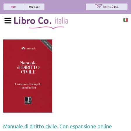
login
register
items: 0 pcs.
Manuale di diritto civile. Con espansione online