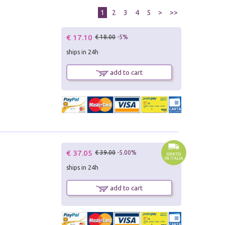
1
2
3
4
5
>
>>
€ 17.10
€ 18.00
-5%
ships in 24h
add to cart
i
€ 37.05
€ 39.00
-5.00%
ships in 24h
add to cart