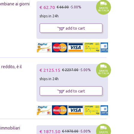
ombiane ai giorni
€ 62.70
€ 66.00
-5.00%
ships in 24h
add to cart
reddito, è il
€ 2125.15
€ 2237.00
-5.00%
ships in 24h
add to cart
 immobiliari
€ 1871.50
€ 1970.00
-5.00%