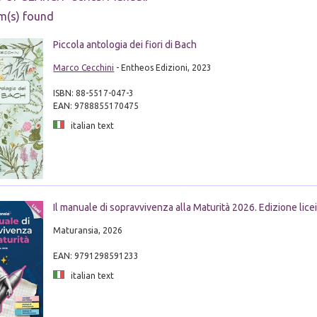
m(s) found
Piccola antologia dei fiori di Bach
Marco Cecchini
- Entheos Edizioni, 2023
ISBN: 88-5517-047-3
EAN: 9788855170475
italian text
Il manuale di sopravvivenza alla Maturità 2026. Edizione lice
Maturansia, 2026
EAN: 9791298591233
italian text