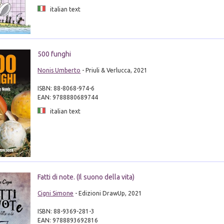
italian text
500 funghi
Nonis Umberto
- Priuli & Verlucca, 2021
ISBN: 88-8068-974-6
EAN: 9788880689744
italian text
Fatti di note. (Il suono della vita)
Cigni Simone
- Edizioni DrawUp, 2021
ISBN: 88-9369-281-3
EAN: 9788893692816