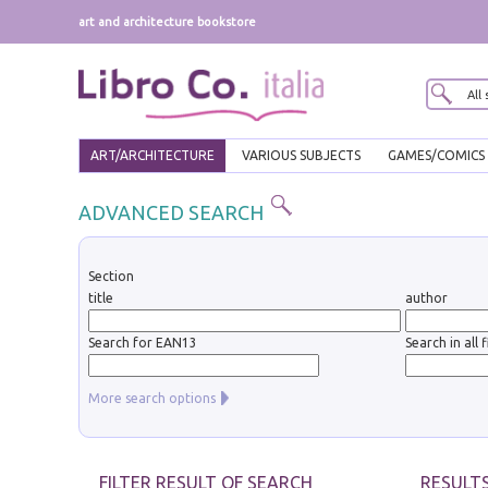
art and architecture bookstore
ART/ARCHITECTURE
VARIOUS SUBJECTS
GAMES/COMICS
ADVANCED SEARCH
Section
title
author
Search for EAN13
Search in all f
More search options
FILTER RESULT OF SEARCH
RESULTS