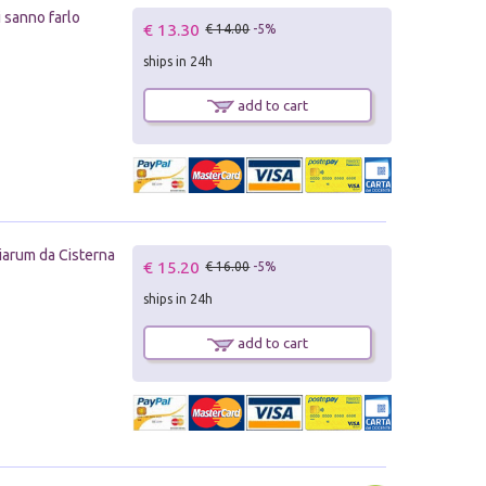
 sanno farlo
€ 13.30
€ 14.00
-5%
ships in 24h
add to cart
viarum da Cisterna
€ 15.20
€ 16.00
-5%
ships in 24h
add to cart