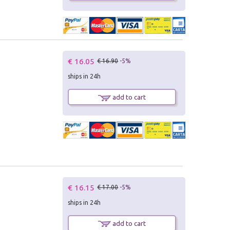
€ 16.05
€ 16.90
-5%
ships in 24h
add to cart
€ 16.15
€ 17.00
-5%
ships in 24h
add to cart