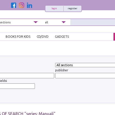
login
register
BOOKS FOR KIDS
CD/DVD
GADGETS
publisher
ieldsi
 OF SEARCH "
series: Manuali
"