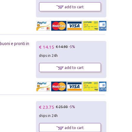
add to cart
 buoni e pronti in
€ 14.15
€ 14.90
-5%
ships in 24h
add to cart
€ 23.75
€ 25.00
-5%
ships in 24h
add to cart