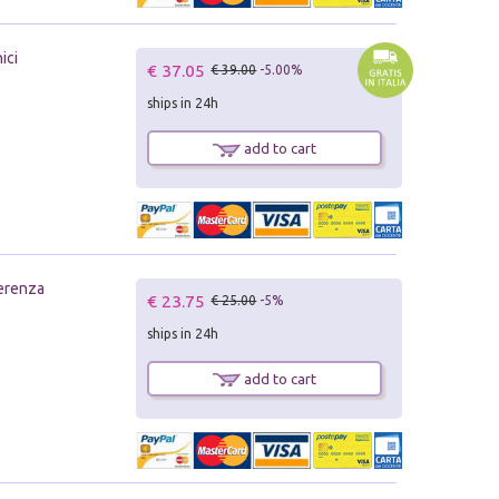
ici
€ 37.05
€ 39.00
-5.00%
ships in 24h
add to cart
ferenza
€ 23.75
€ 25.00
-5%
ships in 24h
add to cart