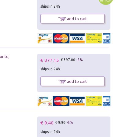
ships in 24h
add to cart
onto,
€ 377.15
€ 397.00
-5%
ships in 24h
add to cart
€ 9.40
€ 9.90
-5%
ships in 24h