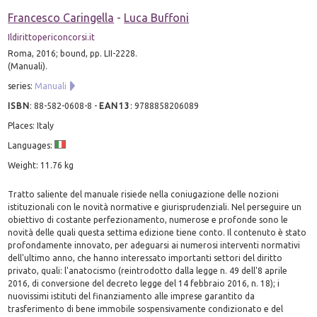
Francesco Caringella
-
Luca Buffoni
Ildirittopericoncorsi.it
Roma, 2016; bound, pp. LII-2228.
(Manuali).
series:
Manuali
ISBN
:
88-582-0608-8
-
EAN13
:
9788858206089
Places: Italy
Languages:
Weight: 11.76 kg
Tratto saliente del manuale risiede nella coniugazione delle nozioni
istituzionali con le novità normative e giurisprudenziali. Nel perseguire un
obiettivo di costante perfezionamento, numerose e profonde sono le
novità delle quali questa settima edizione tiene conto. Il contenuto è stato
profondamente innovato, per adeguarsi ai numerosi interventi normativi
dell'ultimo anno, che hanno interessato importanti settori del diritto
privato, quali: l'anatocismo (reintrodotto dalla legge n. 49 dell'8 aprile
2016, di conversione del decreto legge del 14 febbraio 2016, n. 18); i
nuovissimi istituti del finanziamento alle imprese garantito da
trasferimento di bene immobile sospensivamente condizionato e del