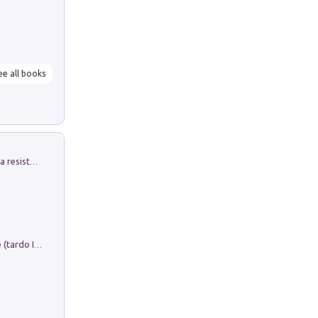
ee all books
Memorial Santa Giulia. Sculture per la resistenza Monchio di Palagano
Sofiana. In Sicilia centro-meridionale (tardo III-metà IX secolo d.C.): dall'agro-town tardo-imperiale al villaggio medio-bizantino. Nuova ediz.