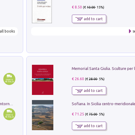
€ 8.50
(€
10.00
- 15%)
add to cart
all books
s
€ 26.60
(€
28.00
- 5%)
add to cart
Ruderi delle ville Romano Sabine nei dintorni di Poggio Mirteto. Illustrati dal dott.re prof.re cav.re Ercole Nardi regio ispettore degli scavi e monumenti. Anno 1885. Tavole e studio. Con 25 tavole fuori testo in cartella editoriale
€ 71.25
(€
75.00
- 5%)
add to cart