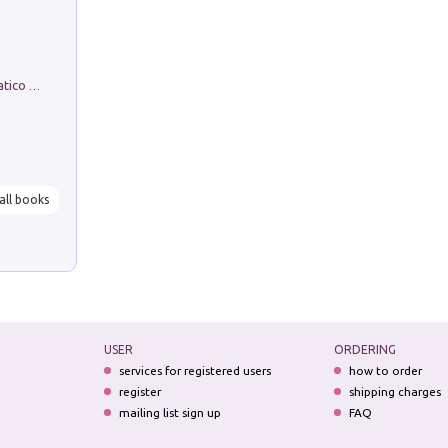
La comparsa. Perché il partito democratico non è mai nato
all books
USER
ORDERING
services for registered users
how to order
register
shipping charges
mailing list sign up
FAQ