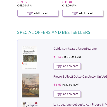
€ 59.85
€ 11.40
€ 63.00 -5 %
€ 12.00 -5 %
add to cart
add to cart
SPECIAL OFFERS AND BESTSELLERS
Guida spirituale alla perfezione
€ 12.00
(€
35.00
- 66%)
add to cart
€ 6.00
(€
30.00
- 80%)
add to cart