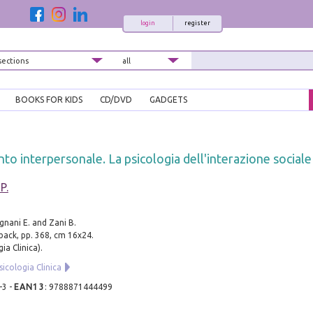
login
register
BOOKS FOR KIDS
CD/DVD
GADGETS
 interpersonale. La psicologia dell'interazione sociale
P.
gnani E. and Zani B.
ack, pp. 368, cm 16x24.
ia Clinica).
sicologia Clinica
-3
-
EAN13
:
9788871444499