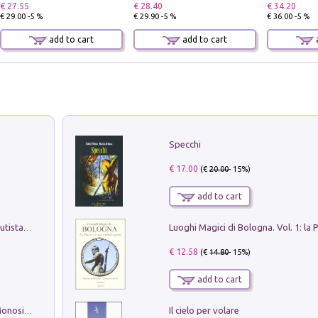
€ 27.55
€ 28.40
€ 34.20
€ 29.00 -5 %
€ 29.90 -5 %
€ 36.00 -5 %
add to cart
add to cart
a
Specchi
€ 17.00
(€
20.00
- 15%)
add to cart
Pietro Bellotti Detto Canaletty. Un Vedutista Veneziano nella Francia dell'Ancien Régime
€ 12.58
(€
14.80
- 15%)
add to cart
Il cielo per volare
La seduzione del gusto con Pipero & Monosilio