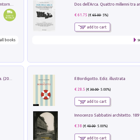
Ruderi delle ville Romano Sabine nei dintorni di Poggio Mirteto. Illustrati dal dott.re prof.re cav.re Ercole Nardi regio ispettore degli scavi e monumenti. Anno 1885
€ 61.75
(€
65.00
- 5%)
add to cart
all books
s
Il Bordigotto. Ediz. illustrata
Dromos. Libro periodico di architettura. (2026). Vol. 15: Post-model
€ 28.5
(€
30.00
- 5.00%)
add to cart
Innocenzo Sabbatini architetto. 18
€ 38
(€
40.00
- 5.00%)
add to cart