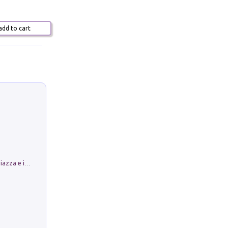
dd to cart
Luoghi Magici di Bologna. Vol. 1: la Piazza e i Suoi Simboli Segreti