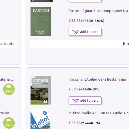
€ 33.25
(€
35.00
- 5.00%)
add to cart
all books
s
Toscana. L'Atelier della Bestemmia
L'orientalizzante a Capua. Contesti e materiali dagli scavi di Werner Johannowsky nella necropoli di Fornaci. Nuova ediz.
€ 6.00
(€
15.00
- 60%)
add to cart
Ricerche dei dottorandi in storia dell'arte della Sapienza
€ 26.50
(€
27.90
- 5%)