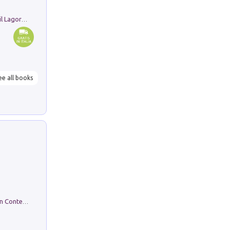
Pastori. Sguardi contemporanei tra il Lagorai e la pianura. Ediz. illustrata
ee all books
in alto! Livello A1. Con CD-Audio. Con Contenuto digitale per accesso on line