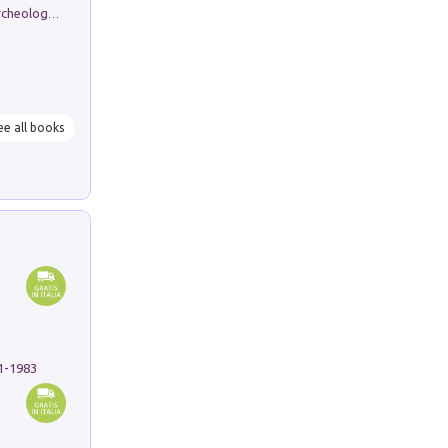
Dos dell'Arca. Quattro millenni tra archeologia e arte rupestre in Valle Camonica (Sito UNESCO n. 94). Scavi e ricerche 2016/2023
ee all books
91-1983