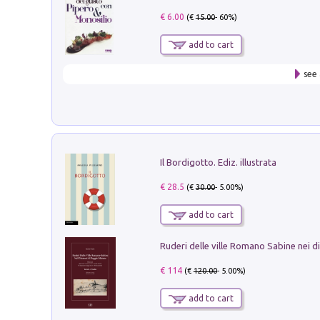
€ 6.00
(€
15.00
- 60%)
add to cart
see 
Il Bordigotto. Ediz. illustrata
€ 28.5
(€
30.00
- 5.00%)
add to cart
€ 114
(€
120.00
- 5.00%)
add to cart