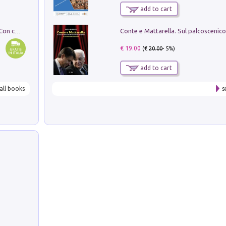
add to cart
I monumenti funerari del Lazio antico. Con cartella con tavole
€ 19.00
(€
20.00
- 5%)
add to cart
all books
s