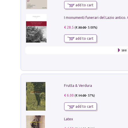
add to cart
€ 28.5
(€
30.00
- 5.00%)
add to cart
see 
Frutta & Verdura
€ 6.00
(€
14.00
- 57%)
add to cart
Latex