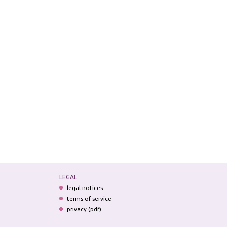
LEGAL
legal notices
terms of service
privacy (pdf)