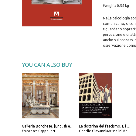
Weight: 0.54 kg
Nella psicologia so
comunicano, si cono
riguardano soprattu
percezione e di att
anche sui processi d
osservazione compo
YOU CAN ALSO BUY
Galleria Borghese. [English edition]
La dottrina del fascismo. E i documenti ufficiali dal 1919 al 1945
Francesca Cappelletti
Gentile Giovanni;Mussolini Benito