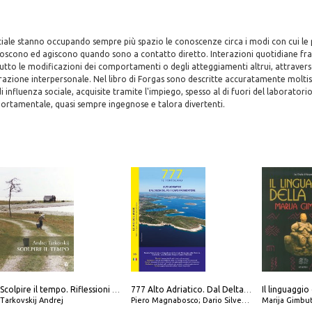
ciale stanno occupando sempre più spazio le conoscenze circa i modi con cui le
scono ed agiscono quando sono a contatto diretto. Interazioni quotidiane fra g
tto le modificazioni dei comportamenti o degli atteggiamenti altrui, attraverso
razione interpersonale. Nel libro di Forgas sono descritte accuratamente molti
i influenza sociale, acquisite tramite l'impiego, spesso al di fuori del laboratorio
rtamentale, quasi sempre ingegnose e talora divertenti.
Il linguaggio
Scolpire il tempo. Riflessioni sul cinema.
777 Alto Adriatico. Dal Delta del Po a Capo Promontore. Con QR Code
Tarkovskij Andrej
Piero Magnabosco; Dario Silvestro; Marco Sbrizzi
Marija Gimbu