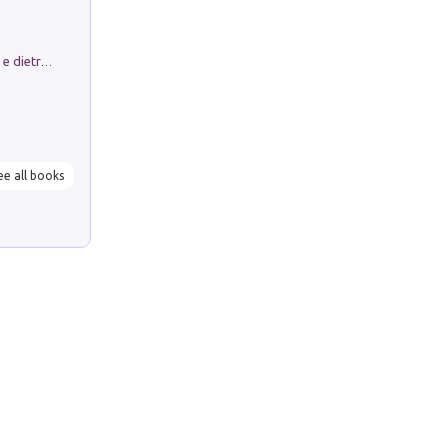
Conte e Mattarella. Sul palcoscenico e dietro le quinte del Quirinale. Un racconto sulle istituzioni
ee all books