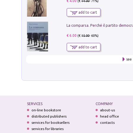
€ 4.00
(€
14.00
- 71%)
add to cart
€ 6.00
(€
15.00
- 60%)
add to cart
see 
SERVICES
COMPANY
on-line bookstore
about-us
distributed publishers
head office
services for booksellers
contacts
services for libraries