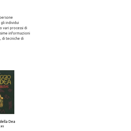
 persone
li individui
 vari processi di
ssime informazioni
, di tecniche di
 della Dea
tas