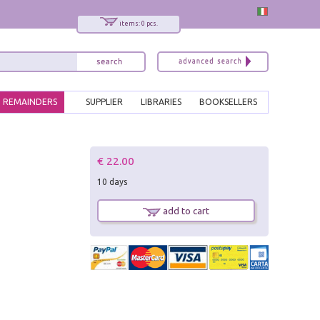
items: 0 pcs.
REMAINDERS
SUPPLIER
LIBRARIES
BOOKSELLERS
x
€ 22.00
Interessato ai nostri libri?
10 days
Allora iscriviti alla nostra newsletter!
Sarai informato delle nostre novità, potrai
add to cart
comunque cancellarti quando desideri.
modulo di iscrizione