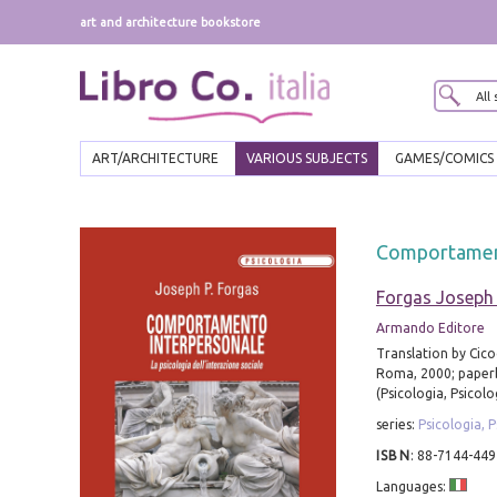
art and architecture bookstore
ART/ARCHITECTURE
VARIOUS SUBJECTS
GAMES/COMICS
Comportamento
Forgas Joseph 
Armando Editore
Translation by Cico
Roma, 2000; paperb
(Psicologia, Psicolog
series:
Psicologia, P
ISBN
:
88-7144-449
Languages: