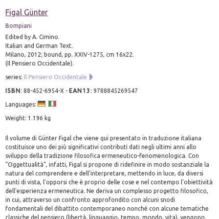
Figal Günter
Bompiani
Edited by A. Cimino.
Italian and German Text.
Milano, 2012; bound, pp. XXIV-1275, cm 16x22.
(Il Pensiero Occidentale).
series:
Il Pensiero Occidentale
ISBN
:
88-452-6954-X
-
EAN13
:
9788845269547
Languages:
Weight: 1.196 kg
Il volume di Günter Figal che viene qui presentato in traduzione italiana
costituisce uno dei più significativi contributi dati negli ultimi anni allo
sviluppo della tradizione filosofica ermeneutico-fenomenologica. Con
"Oggettualità", infatti, Figal si propone di ridefinire in modo sostanziale la
natura del comprendere e dell'interpretare, mettendo in luce, da diversi
punti di vista, l'opporsi che è proprio delle cose e nel contempo l'obiettività
dell'esperienza ermeneutica. Ne deriva un complesso progetto filosofico,
in cui, attraverso un confronto approfondito con alcuni snodi
fondamentali del dibattito contemporaneo nonché con alcune tematiche
classiche del pensiero (libertà, linguaggio, tempo, mondo, vita), vengono