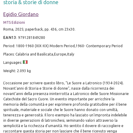
storia & storie di donne
Egidio Giordano
MTS Edizioni
Roma, 2025; paperback, pp. 436, cm 23x30.
EAN13
:
9791281849280
Period: 1800-1960 (XIX-XX) Modern Period,1960- Contemporary Period
Places: Calabria and Basilicata,Europe,Italy
Languages:
Weight: 2.093 kg
L'occasione per scrivere questo libro, "Le Suore a Latronico (1934-2024).
Novant'anni di Storia e Storie di donne", nasce dalla ricorrenza dei
novant'anni della presenza ininterrotta a Latronico delle Suore Missionarie
Catechiste del Sacro Cuore. Un evento importante per arricchire la
memoria della comunità e per esprimere profonda gratitudine per il bene
spirituale, materiale e sociale che le Suore hanno donato con umiltà,
tenerezza e generosità. Il loro esempio ha lasciato un'impronta indelebile
in diverse generazioni di latronichesi, seminando valori attraverso la
semplicità e la ricchezza d'umanità. Ho sentito il dovere di raccogliere e
raccontare questa storia per non lasciare che il bene ricevuto venga