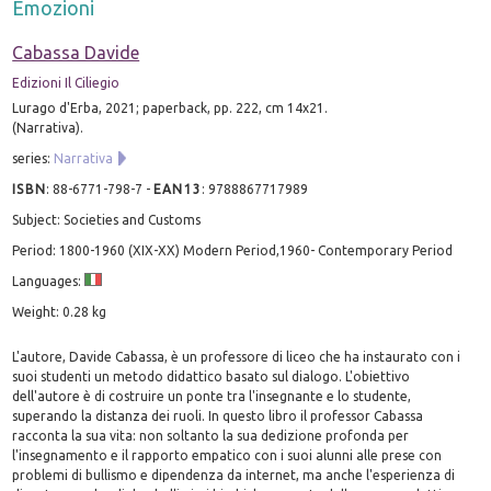
Emozioni
Cabassa Davide
Edizioni Il Ciliegio
Lurago d'Erba, 2021; paperback, pp. 222, cm 14x21.
(Narrativa).
series:
Narrativa
ISBN
:
88-6771-798-7
-
EAN13
:
9788867717989
Subject: Societies and Customs
Period: 1800-1960 (XIX-XX) Modern Period,1960- Contemporary Period
Languages:
Weight: 0.28 kg
L'autore, Davide Cabassa, è un professore di liceo che ha instaurato con i
suoi studenti un metodo didattico basato sul dialogo. L'obiettivo
dell'autore è di costruire un ponte tra l'insegnante e lo studente,
superando la distanza dei ruoli. In questo libro il professor Cabassa
racconta la sua vita: non soltanto la sua dedizione profonda per
l'insegnamento e il rapporto empatico con i suoi alunni alle prese con
problemi di bullismo e dipendenza da internet, ma anche l'esperienza di