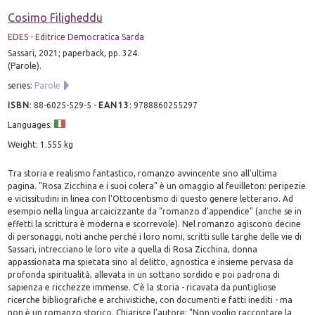
Cosimo Filigheddu
EDES - Editrice Democratica Sarda
Sassari, 2021; paperback, pp. 324.
(Parole).
series:
Parole
ISBN
:
88-6025-529-5
-
EAN13
:
9788860255297
Languages:
Weight: 1.555 kg
Tra storia e realismo fantastico, romanzo avvincente sino all'ultima
pagina. "Rosa Zicchina e i suoi colera" è un omaggio al feuilleton: peripezie
e vicissitudini in linea con l'Ottocentismo di questo genere letterario. Ad
esempio nella lingua arcaicizzante da "romanzo d'appendice" (anche se in
effetti la scrittura è moderna e scorrevole). Nel romanzo agiscono decine
di personaggi, noti anche perché i loro nomi, scritti sulle targhe delle vie di
Sassari, intrecciano le loro vite a quella di Rosa Zicchina, donna
appassionata ma spietata sino al delitto, agnostica e insieme pervasa da
profonda spiritualità, allevata in un sottano sordido e poi padrona di
sapienza e ricchezze immense. C'è la storia - ricavata da puntigliose
ricerche bibliografiche e archivistiche, con documenti e fatti inediti - ma
non è un romanzo storico. Chiarisce l'autore: "Non voglio raccontare la