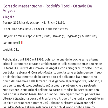
Corrado Mastantuono
-
Rodolfo Torti
-
Ottavio De
Angelis
Allagalla
Torino, 2025; hardback, pp. 148, ill., cm 21x30.
ISBN
:
88-96457-82-3
-
EAN13
:
9788896457825
Subject: Comics,Graphic Arts (Prints, Drawings, Engravings, Miniatures)
Languages:
Weight: 0 kg
Pubblicata tra il 1990 e il 1992, Johnson è una delle poche serie a tema
crime interamente create e ambientate in Italia stampate sulle pagine de
L'Eternauta. Scritta da Ottavio De Angelis, con i disegni di Rodolfo Torti e,
per l'ultima storia, di Corrado Mastantuono, la serie si distingue per il suo
originale ribaltamento dello stereotipo del poliziotto italoamericano
tipico del cinema e della letteratura di genere. Il protagonista, Johnson, è
un agente maldestro, destinato più a creare problemi che a risolverli.
Nonostante le sue origini italiane da parte di madre, ha servito per anni
nella polizia statunitense, fino a quando il suo dipartimento, per evitare
ulteriori disastri, ha deciso di trasferirlo altrove... il più lontano possibile, in
un altro continente: a Roma! Così Johnson si ritrova a lavorare nella
Squadra Mobile italiana, relegato a incarichi di poco conto e tenuto