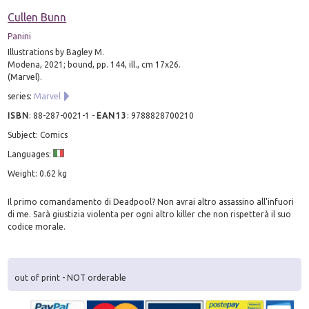
Cullen Bunn
Panini
Illustrations by Bagley M.
Modena, 2021; bound, pp. 144, ill., cm 17x26.
(Marvel).
series:
Marvel
ISBN
:
88-287-0021-1
-
EAN13
:
9788828700210
Subject: Comics
Languages:
Weight: 0.62 kg
Il primo comandamento di Deadpool? Non avrai altro assassino all'infuori
di me. Sarà giustizia violenta per ogni altro killer che non rispetterà il suo
codice morale.
out of print - NOT orderable