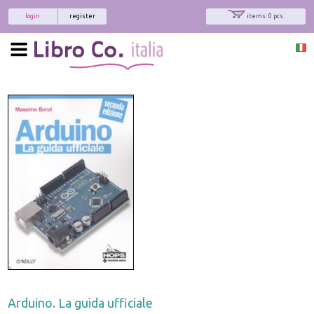
login
register
items: 0 pcs.
Arduino. La guida ufficiale