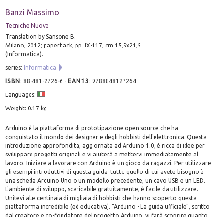
Banzi Massimo
Tecniche Nuove
Translation by Sansone B.
Milano, 2012; paperback, pp. IX-117, cm 15,5x21,5.
(Informatica).
series:
Informatica
ISBN
:
88-481-2726-6
-
EAN13
:
9788848127264
Languages:
Weight: 0.17 kg
Arduino è la piattaforma di prototipazione open source che ha
conquistato il mondo dei designer e degli hobbisti dell'elettronica. Questa
introduzione approfondita, aggiornata ad Arduino 1.0, è ricca di idee per
sviluppare progetti originali e vi aiuterà a mettervi immediatamente al
lavoro. Iniziare a lavorare con Arduino è un gioco da ragazzi. Per utilizzare
gli esempi introduttivi di questa guida, tutto quello di cui avete bisogno è
una scheda Arduino Uno o un modello precedente, un cavo USB e un LED.
L'ambiente di sviluppo, scaricabile gratuitamente, è facile da utilizzare.
Unitevi alle centinaia di migliaia di hobbisti che hanno scoperto questa
piattaforma incredibile (ed educativa). "Arduino - La guida ufficiale", scritto
dal creatore e co-fondatore del progetto Arduino, vi farà scoprire quanto