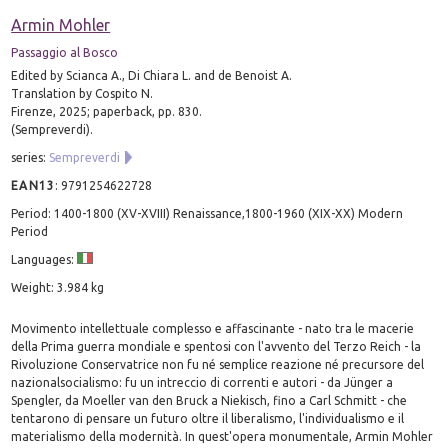
Armin Mohler
Passaggio al Bosco
Edited by Scianca A., Di Chiara L. and de Benoist A.
Translation by Cospito N.
Firenze, 2025; paperback, pp. 830.
(Sempreverdi).
series:
Sempreverdi
EAN13
:
9791254622728
Period: 1400-1800 (XV-XVIII) Renaissance,1800-1960 (XIX-XX) Modern
Period
Languages:
Weight: 3.984 kg
Movimento intellettuale complesso e affascinante - nato tra le macerie
della Prima guerra mondiale e spentosi con l'avvento del Terzo Reich - la
Rivoluzione Conservatrice non fu né semplice reazione né precursore del
nazionalsocialismo: fu un intreccio di correnti e autori - da Jünger a
Spengler, da Moeller van den Bruck a Niekisch, fino a Carl Schmitt - che
tentarono di pensare un futuro oltre il liberalismo, l'individualismo e il
materialismo della modernità. In quest'opera monumentale, Armin Mohler