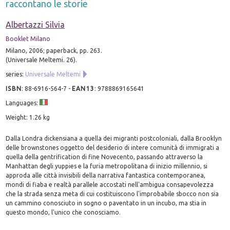
raccontano le storie
Albertazzi Silvia
Booklet Milano
Milano, 2006; paperback, pp. 263.
(Universale Meltemi. 26).
series:
Universale Meltemi
ISBN
:
88-6916-564-7
-
EAN13
:
9788869165641
Languages:
Weight: 1.26 kg
Dalla Londra dickensiana a quella dei migranti postcoloniali, dalla Brooklyn
delle brownstones oggetto del desiderio di intere comunità di immigrati a
quella della gentrification di fine Novecento, passando attraverso la
Manhattan degli yuppies e la furia metropolitana di inizio millennio, si
approda alle città invisibili della narrativa fantastica contemporanea,
mondi di fiaba e realtà parallele accostati nell'ambigua consapevolezza
che la strada senza meta di cui costituiscono l'improbabile sbocco non sia
un cammino conosciuto in sogno o paventato in un incubo, ma stia in
questo mondo, l'unico che conosciamo.