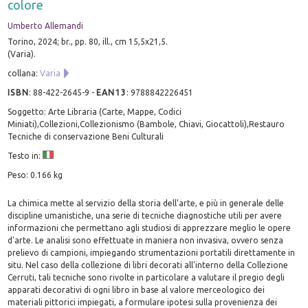
colore
Umberto Allemandi
Torino, 2024; br., pp. 80, ill., cm 15,5x21,5.
(Varia).
collana:
Varia
ISBN
:
88-422-2645-9
-
EAN13
:
9788842226451
Soggetto: Arte Libraria (Carte, Mappe, Codici
Miniati),Collezioni,Collezionismo (Bambole, Chiavi, Giocattoli),Restauro
Tecniche di conservazione Beni Culturali
Testo in:
Peso: 0.166 kg
La chimica mette al servizio della storia dell'arte, e più in generale delle
discipline umanistiche, una serie di tecniche diagnostiche utili per avere
informazioni che permettano agli studiosi di apprezzare meglio le opere
d'arte. Le analisi sono effettuate in maniera non invasiva, ovvero senza
prelievo di campioni, impiegando strumentazioni portatili direttamente in
situ. Nel caso della collezione di libri decorati all'interno della Collezione
Cerruti, tali tecniche sono rivolte in particolare a valutare il pregio degli
apparati decorativi di ogni libro in base al valore merceologico dei
materiali pittorici impiegati, a formulare ipotesi sulla provenienza dei