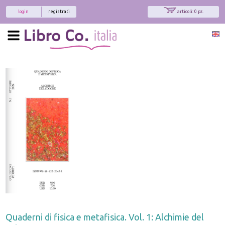
login
registrati
articoli: 0 pz.
Quaderni di fisica e metafisica. Vol. 1: Alchimie del