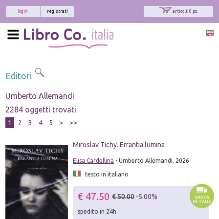
login
registrati
articoli: 0 pz.
Editori
Umberto Allemandi
2284 oggetti trovati
1
2
3
4
5
>
>>
Miroslav Tichy. Errantia lumina
Elisa Cardellina
- Umberto Allemandi, 2026
testo in italiano
€ 47.50
€ 50.00
-5.00%
spedito in 24h