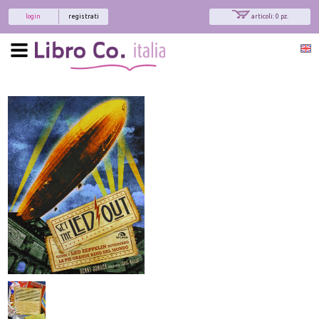
login
registrati
articoli: 0 pz.