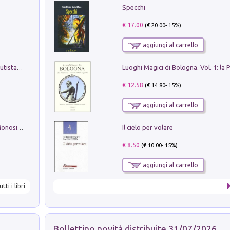
Specchi
€ 17.00
(€
20.00
- 15%)
aggiungi al carrello
Pietro Bellotti Detto Canaletty. Un Vedutista Veneziano nella Francia dell'Ancien Régime
€ 12.58
(€
14.80
- 15%)
aggiungi al carrello
Il cielo per volare
La seduzione del gusto con Pipero & Monosilio
€ 8.50
(€
10.00
- 15%)
aggiungi al carrello
utti i libri
Bollettino novità distribuite 31/07/2026