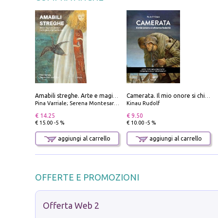
Amabili streghe. Arte e magie di Leonora Carrington e Remedios Varo
Camerata. Il mio onore si chiama fedeltà
Pina Varriale; Serena Montesarchio
Kinau Rudolf
€ 14.25
€ 9.50
€ 15.00 -5 %
€ 10.00 -5 %
aggiungi al carrello
aggiungi al carrello
OFFERTE E PROMOZIONI
Offerta Web 2