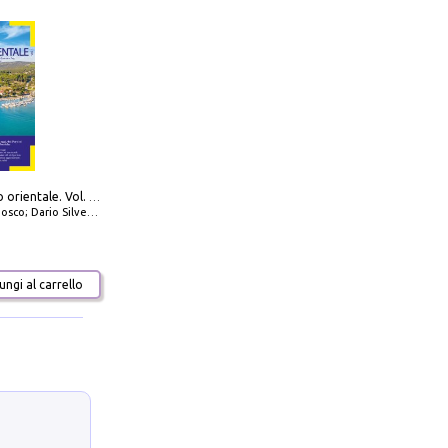
777 Adriatico orientale. Vol. 1: Istria, Costa della Dalmazia da Smrika a Zara, Isole del Quarnaro, Pag, Arcipelaghi di Zara, Sibenico e Incoronate
io Silvestro; Marco Sbrizzi
ngi al carrello