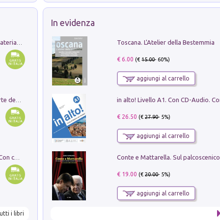
In evidenza
Toscana. L'Atelier della Bestemmia
L'orientalizzante a Capua. Contesti e materiali dagli scavi di Werner Johannowsky nella necropoli di Fornaci. Nuova ediz.
€ 6.00
(€
15.00
- 60%)
aggiungi al carrello
Ricerche dei dottorandi in storia dell'arte della Sapienza
€ 26.50
(€
27.90
- 5%)
aggiungi al carrello
I monumenti funerari del Lazio antico. Con cartella con tavole
€ 19.00
(€
20.00
- 5%)
aggiungi al carrello
utti i libri