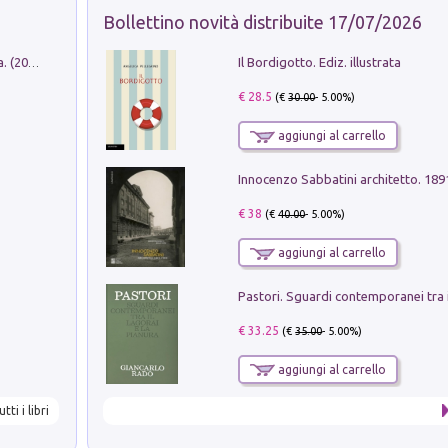
Bollettino novità distribuite 17/07/2026
Il Bordigotto. Ediz. illustrata
Dromos. Libro periodico di architettura. (2026). Vol. 15: Post-model
€ 28.5
(€
30.00
- 5.00%)
aggiungi al carrello
Innocenzo Sabbatini architetto. 18
€ 38
(€
40.00
- 5.00%)
aggiungi al carrello
€ 33.25
(€
35.00
- 5.00%)
aggiungi al carrello
utti i libri