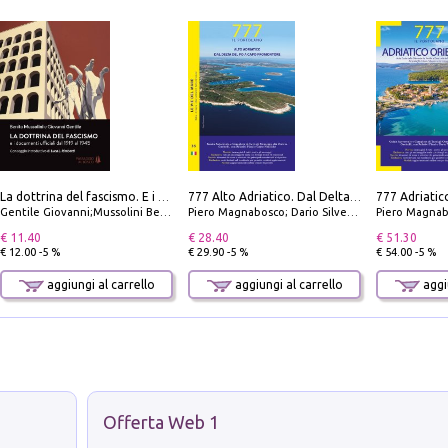
La dottrina del fascismo. E i documenti ufficiali dal 1919 al 1945
777 Alto Adriatico. Dal Delta del Po a Capo Promontore. Con QR Code
Gentile Giovanni;Mussolini Benito
Piero Magnabosco; Dario Silvestro; Marco Sbrizzi
Piero Magnabosco; Dar
€ 11.40
€ 28.40
€ 51.30
€ 12.00 -5 %
€ 29.90 -5 %
€ 54.00 -5 %
aggiungi al carrello
aggiungi al carrello
aggiu
Offerta Web 1