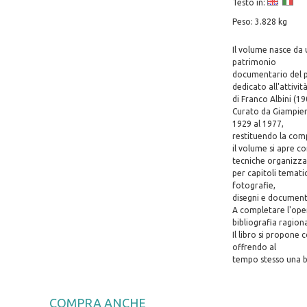
Testo in:
Peso: 3.828 kg
Il volume nasce da 
patrimonio
documentario del pr
dedicato all'attivit
di Franco Albini (19
Curato da Giampiero
1929 al 1977,
restituendo la comp
il volume si apre co
tecniche organizza
per capitoli temati
fotografie,
disegni e documenti 
A completare l'oper
bibliografia ragion
Il libro si propone
offrendo al
tempo stesso una ba
COMPRA ANCHE