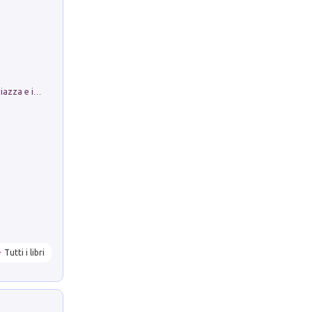
Luoghi Magici di Bologna. Vol. 1: la Piazza e i Suoi Simboli Segreti
Tutti i libri