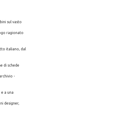
ini sul vasto
logo ragionato
to italiano, dal
one di schede
rchivio -
 e a una
ni designer,