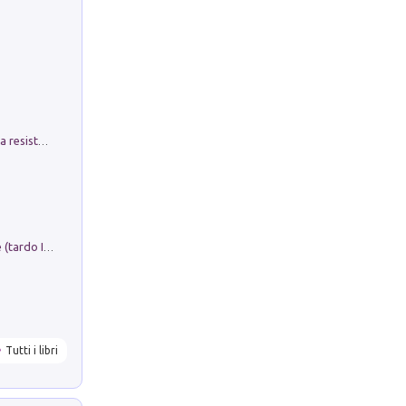
Memorial Santa Giulia. Sculture per la resistenza Monchio di Palagano
Sofiana. In Sicilia centro-meridionale (tardo III-metà IX secolo d.C.): dall'agro-town tardo-imperiale al villaggio medio-bizantino. Nuova ediz.
Tutti i libri