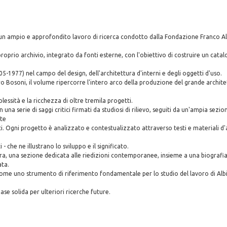
un ampio e approfondito lavoro di ricerca condotto dalla Fondazione Franco Alb
oprio archivio, integrato da fonti esterne, con l'obiettivo di costruire un cata
à
05-1977) nel campo del design, dell'architettura d'interni e degli oggetti d'uso.
 Bosoni, il volume ripercorre l'intero arco della produzione del grande architet
lessità e la ricchezza di oltre tremila progetti.
n una serie di saggi critici firmati da studiosi di rilievo, seguiti da un'ampia sezi
te
ci. Ogni progetto è analizzato e contestualizzato attraverso testi e materiali d'a
- che ne illustrano lo sviluppo e il significato.
a, una sezione dedicata alle riedizioni contemporanee, insieme a una biografia
ata.
 come uno strumento di riferimento fondamentale per lo studio del lavoro di Albi
se solida per ulteriori ricerche future.