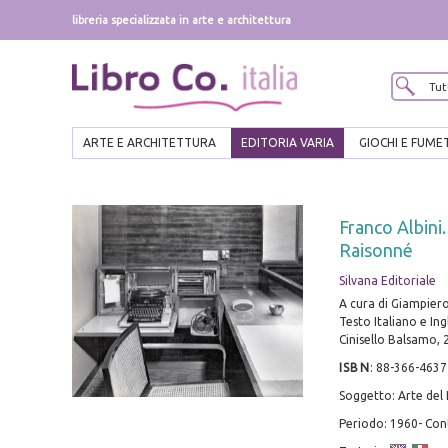
libreria specializzata in arte e architettura
ARTE E ARCHITETTURA
EDITORIA VARIA
GIOCHI E FUME
Franco Albini
Raisonné
Silvana Editoriale
A cura di Giampier
Testo Italiano e Ing
Cinisello Balsamo, 2
ISBN
:
88-366-4637
Soggetto: Arte del 
Periodo: 1960- C