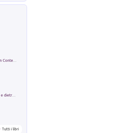
in alto! Livello A1. Con CD-Audio. Con Contenuto digitale per accesso on line
Conte e Mattarella. Sul palcoscenico e dietro le quinte del Quirinale. Un racconto sulle istituzioni
Tutti i libri