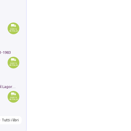
91-1983
Pastori. Sguardi contemporanei tra il Lagorai e la pianura. Ediz. illustrata
Tutti i libri