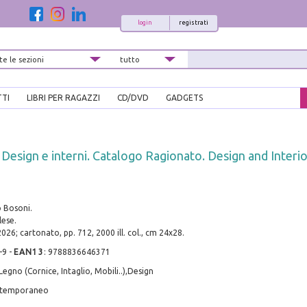
login
registrati
TTI
LIBRI PER RAGAZZI
CD/DVD
GADGETS
. Design e interni. Catalogo Ragionato. Design and Interi
o Bosoni.
lese.
026; cartonato, pp. 712, 2000 ill. col., cm 24x28.
-9
-
EAN13
:
9788836646371
Legno (Cornice, Intaglio, Mobili..),Design
ontemporaneo