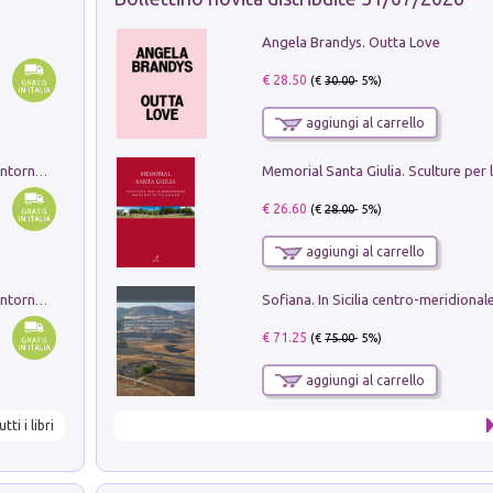
Angela Brandys. Outta Love
€ 28.50
(€
30.00
- 5%)
aggiungi al carrello
Ruderi delle ville Romano Sabine nei dintorni di Poggio Mirteto. Illustrati dal dott.re prof.re cav.re Ercole Nardi regio ispettore degli scavi e monumenti. Anno 1885. Tavole e studio. Con 25 tavole fuori testo in cartella editoriale
€ 26.60
(€
28.00
- 5%)
aggiungi al carrello
Ruderi delle ville Romano Sabine nei dintorni di Poggio Mirteto. Illustrati dal dott.re prof.re cav.re Ercole Nardi regio ispettore degli scavi e monumenti. Anno 1885
€ 71.25
(€
75.00
- 5%)
aggiungi al carrello
utti i libri