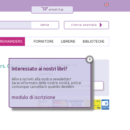
articoli: 0 pz.
REMAINDERS
FORNITORE
LIBRERIE
BIBLIOTECHE
x
€ 95.00
ors. Catalogue
€ 100.00
-5%
Interessato ai nostri libri?
prenota
Allora iscriviti alla nostra newsletter!
Sarai informato delle nostre novità, potrai
aggiungi al carrello
comunque cancellarti quando desideri.
modulo di iscrizione