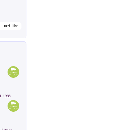
Tutti i libri
91-1983
Pastori. Sguardi contemporanei tra il Lagorai e la pianura. Ediz. illustrata