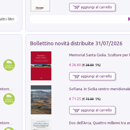
aggiungi al carrello
utti i libri
Bollettino novità distribuite 31/07/2026
€ 26.60
(€
28.00
- 5%)
aggiungi al carrello
Ruderi delle ville Romano Sabine nei dintorni di Poggio Mirteto. Illustrati dal dott.re prof.re cav.re Ercole Nardi regio ispettore degli scavi e monumenti. Anno 1885. Tavole e studio. Con 25 tavole fuori testo in cartella editoriale
€ 71.25
(€
75.00
- 5%)
aggiungi al carrello
Ruderi delle ville Romano Sabine nei dintorni di Poggio Mirteto. Illustrati dal dott.re prof.re cav.re Ercole Nardi regio ispettore degli scavi e monumenti. Anno 1885