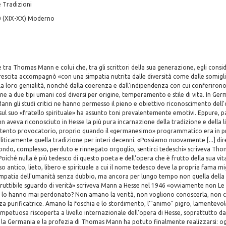
 Tradizioni
0 (XIX-XX) Moderno
e tra Thomas Mann e colui che, tra gli scrittori della sua generazione, egli consider
 crescita accompagnò «con una simpatia nutrita dalle diversità come dalle somigli
la loro genialità, nonché dalla coerenza e dall'indipendenza con cui conferiron
e a due tipi umani così diversi per origine, temperamento e stile di vita. In Ger
n gli studi critici ne hanno permesso il pieno e obiettivo riconoscimento dell'o
 sul suo «fratello spirituale» ha assunto toni prevalentemente emotivi. Eppure, 
aveva riconosciuto in Hesse la più pura incarnazione della tradizione e della l
intento provocatorio, proprio quando il «germanesimo» programmatico era in p
icamente quella tradizione per interi decenni. «Possiamo nuovamente [...] dire 
ondo, complesso, perduto e rinnegato orgoglio, sentirci tedeschi» scriveva Th
oiché nulla è più tedesco di questo poeta e dell'opera che è frutto della sua vita 
o antico, lieto, libero e spirituale a cui il nome tedesco deve la propria fama mi
impatia dell'umanità senza dubbio, ma ancora per lungo tempo non quella della 
rruttibile sguardo di verità» scriveva Mann a Hesse nel 1946 «ovviamente non L
chi lo hanno mai perdonato? Non amano la verità, non vogliono conoscerla, non 
rza purificatrice. Amano la foschia e lo stordimento, l'"animo" pigro, lamentevol
impetuosa riscoperta a livello internazionale dell'opera di Hesse, soprattutto da
la Germania e la profezia di Thomas Mann ha potuto finalmente realizzarsi: oggi