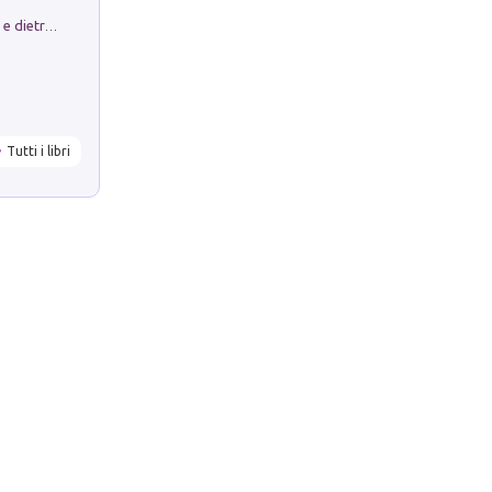
Conte e Mattarella. Sul palcoscenico e dietro le quinte del Quirinale. Un racconto sulle istituzioni
Tutti i libri