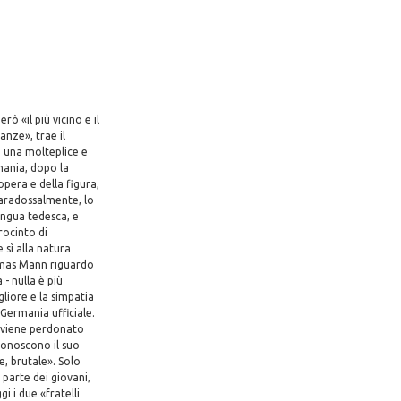
ò «il più vicino e il
anze», trae il
o una molteplice e
mania, dopo la
pera e della figura,
paradossalmente, lo
ingua tedesca, e
rocinto di
sì alla natura
omas Mann riguardo
- nulla è più
gliore e la simpatia
Germania ufficiale.
e viene perdonato
conoscono il suo
e, brutale». Solo
 parte dei giovani,
 i due «fratelli