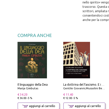
nello spirito» veng
trascorso. Questa c
scrittori, ampliata
consentendoci così 
anche per la compr
COMPRA ANCHE
Il linguaggio della Dea
La dottrina del fascismo. E i documenti ufficiali dal 1919 al 1945
Marija Gimbutas
Gentile Giovanni;Mussolini Benito
€ 34.20
€ 11.40
€ 36.00 -5 %
€ 12.00 -5 %
aggiungi al carrello
aggiungi al carrello