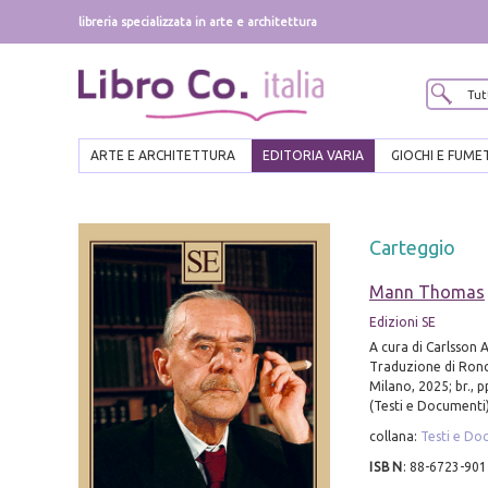
libreria specializzata in arte e architettura
ARTE E ARCHITETTURA
EDITORIA VARIA
GIOCHI E FUME
Carteggio
Mann Thomas
Edizioni SE
A cura di Carlsson A
Traduzione di Ronc
Milano, 2025; br., pp
(Testi e Documenti)
collana:
Testi e Do
ISBN
:
88-6723-901