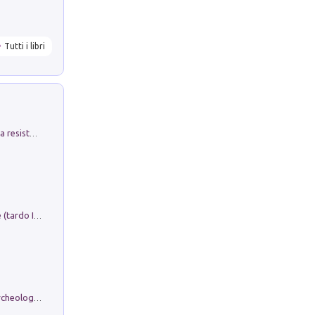
Tutti i libri
Memorial Santa Giulia. Sculture per la resistenza Monchio di Palagano
Sofiana. In Sicilia centro-meridionale (tardo III-metà IX secolo d.C.): dall'agro-town tardo-imperiale al villaggio medio-bizantino. Nuova ediz.
Dos dell'Arca. Quattro millenni tra archeologia e arte rupestre in Valle Camonica (Sito UNESCO n. 94). Scavi e ricerche 2016/2023