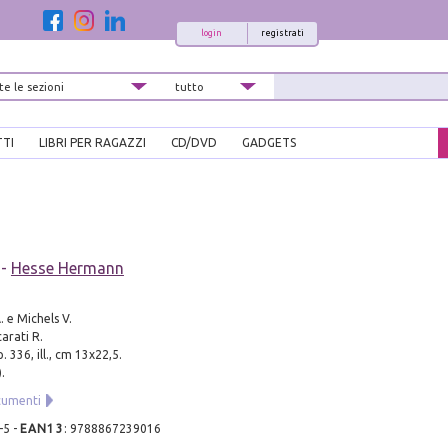
login
registrati
TTI
LIBRI PER RAGAZZI
CD/DVD
GADGETS
-
Hesse Hermann
. e Michels V.
arati R.
. 336, ill., cm 13x22,5.
.
cumenti
-5
-
EAN13
:
9788867239016