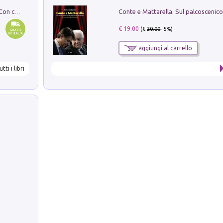
I monumenti funerari del Lazio antico. Con cartella con tavole
€ 19.00
(€
20.00
- 5%)
aggiungi al carrello
utti i libri