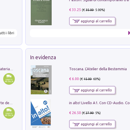
€ 33.25
(€
35.00
- 5.00%)
aggiungi al carrello
utti i libri
In evidenza
Toscana. L'Atelier della Bestemmia
L'orientalizzante a Capua. Contesti e materiali dagli scavi di Werner Johannowsky nella necropoli di Fornaci. Nuova ediz.
€ 6.00
(€
15.00
- 60%)
aggiungi al carrello
Ricerche dei dottorandi in storia dell'arte della Sapienza
€ 26.50
(€
27.90
- 5%)
aggiungi al carrello