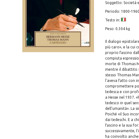
Soggetto: Società e
Periodo: 1800-196
Testo in:
Peso: 0.304 kg
Il dialogo epistolar
più caro», e la cui
proprio fascino dal
compiuta espression
morte di Thomas Man
mentre il dibattito
stesso Thomas Mann 
l'aveva fatto con 
compromettere polit
tedesca e con prof
a Hesse nel 1937. «P
tedesco in quel sens
dell'umanità». La s
Poiché «il Suo inco
dai tedeschi. E a 
fascino e la sua fo
successivamente, l'
ha coinvolto anche 