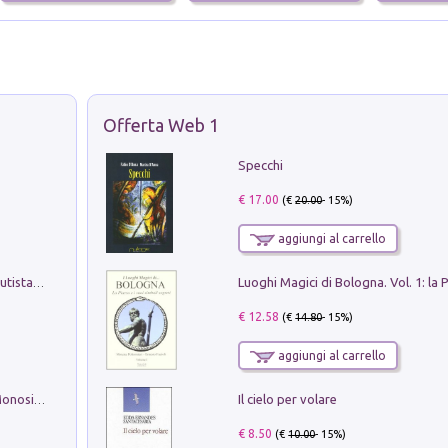
Offerta Web 1
Specchi
€ 17.00
(€
20.00
- 15%)
aggiungi al carrello
Pietro Bellotti Detto Canaletty. Un Vedutista Veneziano nella Francia dell'Ancien Régime
€ 12.58
(€
14.80
- 15%)
aggiungi al carrello
Il cielo per volare
La seduzione del gusto con Pipero & Monosilio
€ 8.50
(€
10.00
- 15%)