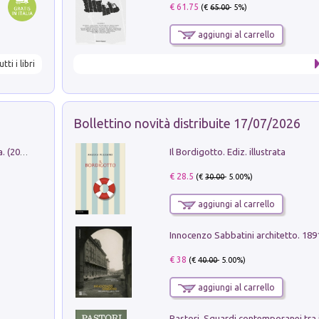
€ 61.75
(€
65.00
- 5%)
aggiungi al carrello
utti i libri
Bollettino novità distribuite 17/07/2026
Il Bordigotto. Ediz. illustrata
Dromos. Libro periodico di architettura. (2026). Vol. 15: Post-model
€ 28.5
(€
30.00
- 5.00%)
aggiungi al carrello
Innocenzo Sabbatini architetto. 18
€ 38
(€
40.00
- 5.00%)
aggiungi al carrello