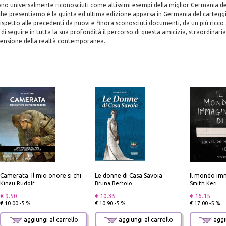
ono universalmente riconosciuti come altissimi esempi della miglior Germania d
he presentiamo è la quinta ed ultima edizione apparsa in Germania del carteggi
 rispetto alle precedenti da nuovi e finora sconosciuti documenti, da un più ricco
di seguire in tutta la sua profondità il percorso di questa amicizia, straordina
ensione della realtà contemporanea.
Le donne di Casa Savoia
Il mondo imm
Camerata. Il mio onore si chiama fedeltà
Kinau Rudolf
Bruna Bertolo
Smith Keri
€ 9.50
€ 10.35
€ 16.15
€ 10.00 -5 %
€ 10.90 -5 %
€ 17.00 -5 %
aggiungi al carrello
aggiungi al carrello
aggiu