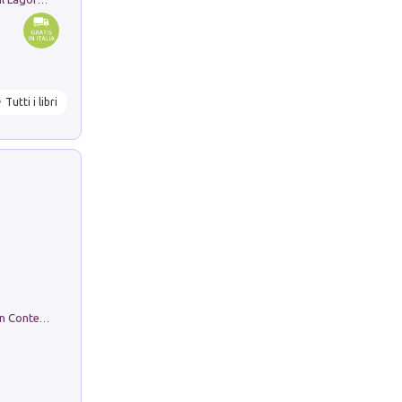
Tutti i libri
in alto! Livello A1. Con CD-Audio. Con Contenuto digitale per accesso on line