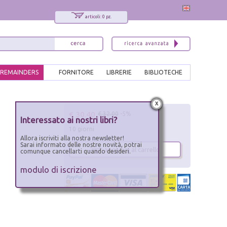
articoli: 0 pz.
REMAINDERS
FORNITORE
LIBRERIE
BIBLIOTECHE
x
€ 30.40
€ 32.00
-5%
Interessato ai nostri libri?
10 giorni
Allora iscriviti alla nostra newsletter!
Sarai informato delle nostre novità, potrai
aggiungi al carrello
comunque cancellarti quando desideri.
modulo di iscrizione