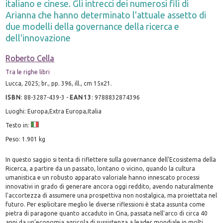
italiano e cinese. Gli intrecci dei numerosi fili di
Arianna che hanno determinato l'attuale assetto di
due modelli della governance della ricerca e
dell'innovazione
Roberto Cella
Tra le righe libri
Lucca, 2025; br., pp. 396, ill., cm 15x21.
ISBN
:
88-3287-439-3
-
EAN13
:
9788832874396
Luoghi: Europa,Extra Europa,Italia
Testo in:
Peso: 1.901 kg
In questo saggio si tenta di riflettere sulla governance dell'Ecosistema della
Ricerca, a partire da un passato, lontano o vicino, quando la cultura
umanistica e un robusto apparato valoriale hanno innescato processi
innovativi in grado di generare ancora oggi reddito, avendo naturalmente
l'accortezza di assumere una prospettiva non nostalgica, ma proiettata nel
futuro. Per esplicitare meglio le diverse riflessioni è stata assunta come
pietra di paragone quanto accaduto in Cina, passata nell'arco di circa 40
anni da un'economia agricola di sussistenza a leader mondiale in molti