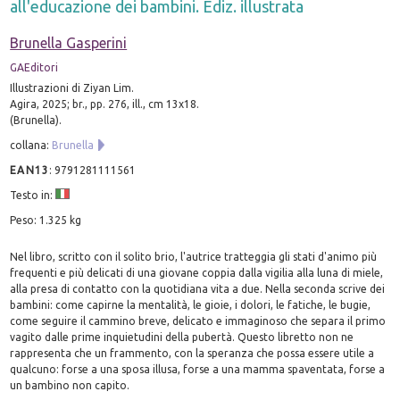
all'educazione dei bambini. Ediz. illustrata
Brunella Gasperini
GAEditori
Illustrazioni di Ziyan Lim.
Agira, 2025; br., pp. 276, ill., cm 13x18.
(Brunella).
collana:
Brunella
EAN13
:
9791281111561
Testo in:
Peso: 1.325 kg
Nel libro, scritto con il solito brio, l'autrice tratteggia gli stati d'animo più
frequenti e più delicati di una giovane coppia dalla vigilia alla luna di miele,
alla presa di contatto con la quotidiana vita a due. Nella seconda scrive dei
bambini: come capirne la mentalità, le gioie, i dolori, le fatiche, le bugie,
come seguire il cammino breve, delicato e immaginoso che separa il primo
vagito dalle prime inquietudini della pubertà. Questo libretto non ne
rappresenta che un frammento, con la speranza che possa essere utile a
qualcuno: forse a una sposa illusa, forse a una mamma spaventata, forse a
un bambino non capito.