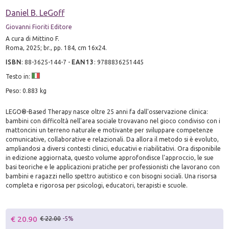
Daniel B. LeGoff
Giovanni Fioriti Editore
A cura di Mittino F.
Roma, 2025; br., pp. 184, cm 16x24.
ISBN
:
88-3625-144-7
-
EAN13
:
9788836251445
Testo in:
Peso: 0.883 kg
LEGO®-Based Therapy nasce oltre 25 anni fa dall'osservazione clinica:
bambini con difficoltà nell'area sociale trovavano nel gioco condiviso con i
mattoncini un terreno naturale e motivante per sviluppare competenze
comunicative, collaborative e relazionali. Da allora il metodo si è evoluto,
ampliandosi a diversi contesti clinici, educativi e riabilitativi. Ora disponibile
in edizione aggiornata, questo volume approfondisce l'approccio, le sue
basi teoriche e le applicazioni pratiche per professionisti che lavorano con
bambini e ragazzi nello spettro autistico e con bisogni sociali. Una risorsa
completa e rigorosa per psicologi, educatori, terapisti e scuole.
€ 20.90
€ 22.00
-5%