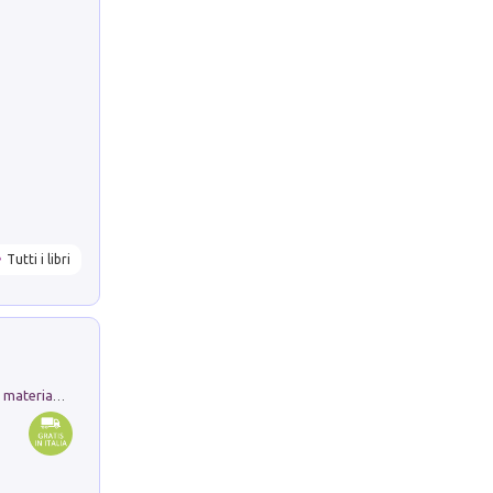
Tutti i libri
L'orientalizzante a Capua. Contesti e materiali dagli scavi di Werner Johannowsky nella necropoli di Fornaci. Nuova ediz.