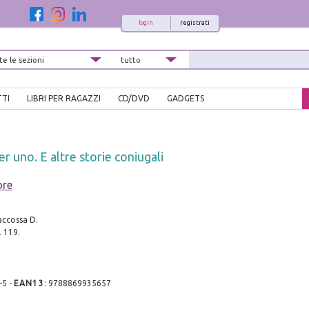
login
registrati
TTI
LIBRI PER RAGAZZI
CD/DVD
GADGETS
r uno. E altre storie coniugali
ore
accossa D.
. 119.
-5
-
EAN13
:
9788869935657