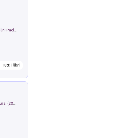
Il Filo Della Pace. Storia di Ezio Bartalini Pacifista
Tutti i libri
Dromos. Libro periodico di architettura. (2026). Vol. 15: Post-model