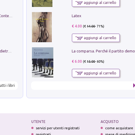
aggiungi al carrello
Latex
in alto! Livello A1. Con CD-Audio. Con Contenuto digitale per accesso on line
€ 4.00
(€
14.00
- 71%)
aggiungi al carrello
Conte e Mattarella. Sul palcoscenico e dietro le quinte del Quirinale. Un racconto sulle istituzioni
€ 6.00
(€
15.00
- 60%)
aggiungi al carrello
utti i libri
UTENTE
ACQUISTO
servizi per utenti registrati
come acquistare
registrati
spese di spedizio