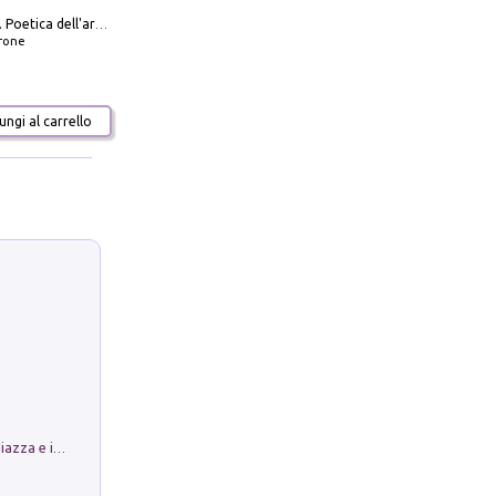
Carlo Scarpa. Poetica dell'arredo. Tavoli e sedie-Poetics of furniture. Tables and chairs. Ediz. bilingue
frone
ngi al carrello
Luoghi Magici di Bologna. Vol. 1: la Piazza e i Suoi Simboli Segreti