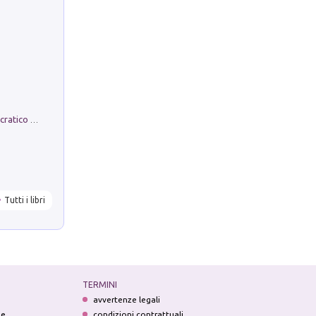
La comparsa. Perché il partito democratico non è mai nato
Tutti i libri
TERMINI
avvertenze legali
ne
condizioni contrattuali