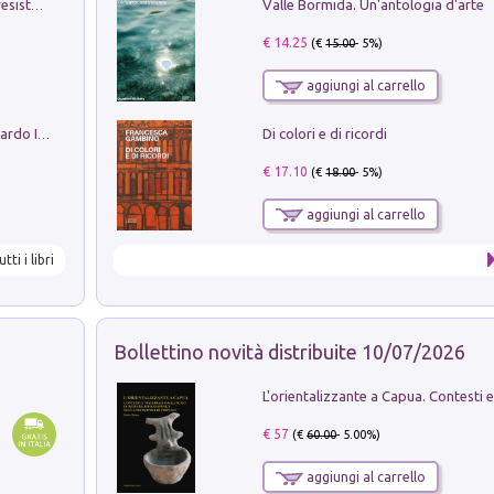
Valle Bormida. Un'antologia d'arte
Memorial Santa Giulia. Sculture per la resistenza Monchio di Palagano
€ 14.25
(€
15.00
- 5%)
aggiungi al carrello
Di colori e di ricordi
Sofiana. In Sicilia centro-meridionale (tardo III-metà IX secolo d.C.): dall'agro-town tardo-imperiale al villaggio medio-bizantino. Nuova ediz.
€ 17.10
(€
18.00
- 5%)
aggiungi al carrello
utti i libri
Bollettino novità distribuite 10/07/2026
€ 57
(€
60.00
- 5.00%)
aggiungi al carrello