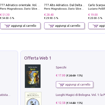
777 Adriatico orientale. Vol. 2: Costa della Dalmazia da Zara a Molunat, Isole della Dalmazia Meridionale e Montenegro
777 Alto Adriatico. Dal Delta del Po a Capo Promontore. Con QR Code
Piero Magnabosco; Dario Silvestro; Marco Sbrizzi
Piero Magnabosco; Dario Silvestro; Marco Sbrizzi
Luciano Polli
€ 51.30
€ 28.40
€ 19.00
€ 54.00 -5 %
€ 29.90 -5 %
€ 20.00 -5 %
aggiungi al carrello
aggiungi al carrello
aggiu
Offerta Web 1
Specchi
€ 17.00
(€
20.00
- 15%)
aggiungi al carrello
Pietro Bellotti Detto Canaletty. Un Vedutista Veneziano nella Francia dell'Ancien Régime
€ 12.58
(€
14.80
- 15%)