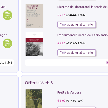
1983
€ 28.5
(€
30.00
- 5.00%)
aggiungi al carrello
Pastori. Sguardi contemporanei tra il Lagorai e la pianura. Ediz. illustrata
€ 28.5
(€
30.00
- 5.00%)
aggiungi al carrello
utti i libri
Offerta Web 3
Frutta & Verdura
€ 6.00
(€
14.00
- 57%)