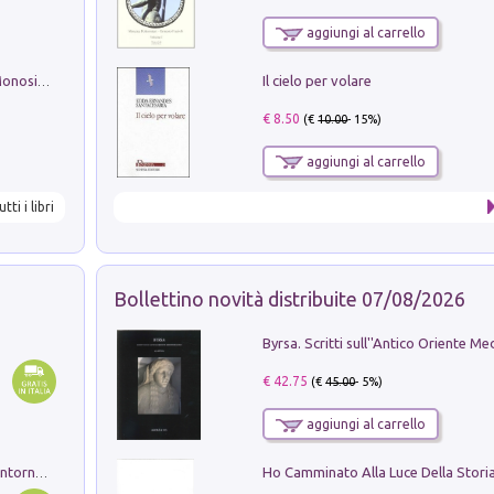
aggiungi al carrello
Il cielo per volare
La seduzione del gusto con Pipero & Monosilio
€ 8.50
(€
10.00
- 15%)
aggiungi al carrello
utti i libri
Bollettino novità distribuite 07/08/2026
€ 42.75
(€
45.00
- 5%)
aggiungi al carrello
Ruderi delle ville Romano Sabine nei dintorni di Poggio Mirteto. Illustrati dal dott.re prof.re cav.re Ercole Nardi regio ispettore degli scavi e monumenti. Anno 1885. Tavole e studio. Con 25 tavole fuori testo in cartella editoriale