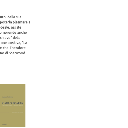
uro, della sua
 poterla plasmare a
deale, assiste
e comprende anche
schiavo" delle
ione positiva, "La
ese che Theodore
cano di Sherwood