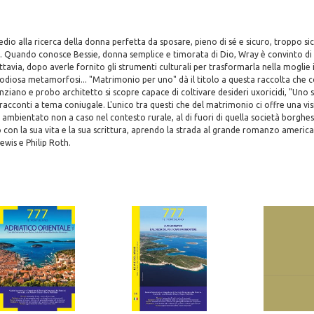
o alla ricerca della donna perfetta da sposare, pieno di sé e sicuro, troppo sic
o. Quando conosce Bessie, donna semplice e timorata di Dio, Wray è convinto di
tavia, dopo averle fornito gli strumenti culturali per trasformarla nella moglie i
 odiosa metamorfosi... "Matrimonio per uno" dà il titolo a questa raccolta ch
anziano e probo architetto si scopre capace di coltivare desideri uxoricidi, "Uno 
 racconti a tema coniugale. L'unico tra questi che del matrimonio ci offre una vis
ambientato non a caso nel contesto rurale, al di fuori di quella società borgh
 con la sua vita e la sua scrittura, aprendo la strada al grande romanzo ameri
ewis e Philip Roth.