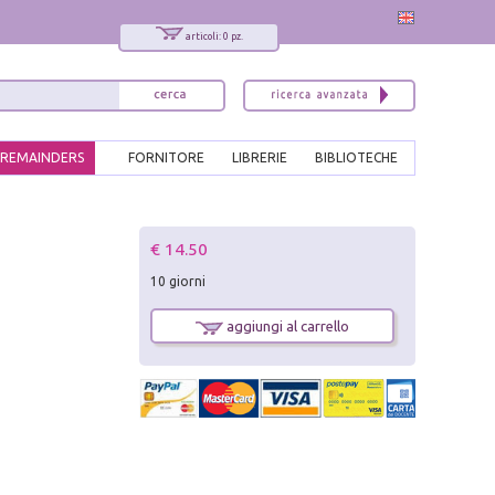
articoli: 0 pz.
REMAINDERS
FORNITORE
LIBRERIE
BIBLIOTECHE
x
€ 14.50
Interessato ai nostri libri?
10 giorni
Allora iscriviti alla nostra newsletter!
Sarai informato delle nostre novità, potrai
aggiungi al carrello
comunque cancellarti quando desideri.
modulo di iscrizione