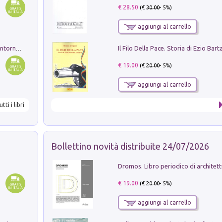
€ 28.50
(€
30.00
- 5%)
aggiungi al carrello
Ruderi delle ville Romano Sabine nei dintorni di Poggio Mirteto. Illustrati dal dott.re prof.re cav.re Ercole Nardi regio ispettore degli scavi e monumenti. Anno 1885
€ 19.00
(€
20.00
- 5%)
aggiungi al carrello
utti i libri
Bollettino novità distribuite 24/07/2026
€ 19.00
(€
20.00
- 5%)
aggiungi al carrello