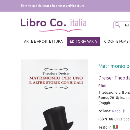
libreria specializzata in arte e architettura
ARTE E ARCHITETTURA
EDITORIA VARIA
GIOCHI E FUME
Matrimonio pe
Dreiser Theod
Elliot
Traduzione di Bon
Roma, 2018; br., pp
(Raggi).
collana:
Raggi
ISBN
:
88-6993-565
Testo in: