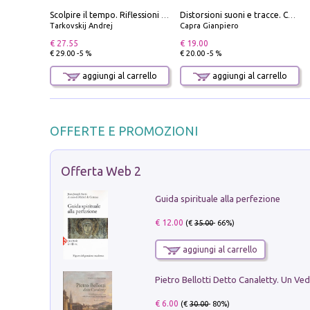
Scolpire il tempo. Riflessioni sul cinema.
Distorsioni suoni e tracce. Columns, storie e playlist dalla scena hardcore punk italiana degli anni '90
Tarkovskij Andrej
Capra Gianpiero
€ 27.55
€ 19.00
€ 29.00 -5 %
€ 20.00 -5 %
aggiungi al carrello
aggiungi al carrello
OFFERTE E PROMOZIONI
Offerta Web 2
Guida spirituale alla perfezione
€ 12.00
(€
35.00
- 66%)
aggiungi al carrello
€ 6.00
(€
30.00
- 80%)