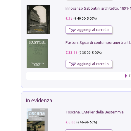
Innocenzo Sabbatini architetto. 1891-
€ 38
(€
40.00
- 5.00%)
aggiungi al carrello
€ 33.25
(€
35.00
- 5.00%)
aggiungi al carrello
T
In evidenza
Toscana. L'Atelier della Bestemmia
€ 6.00
(€
15.00
- 60%)