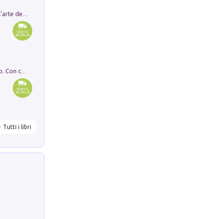
Ricerche dei dottorandi in storia dell'arte della Sapienza
I monumenti funerari del Lazio antico. Con cartella con tavole
Tutti i libri