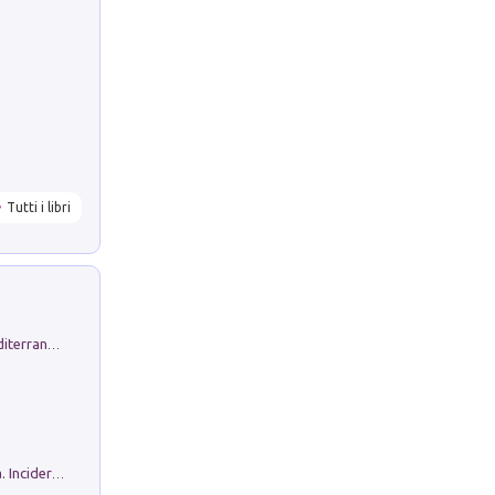
Tutti i libri
Byrsa. Scritti sull''Antico Oriente Mediterraneo. 45-46/2024
Ho Camminato Alla Luce Della Storia. Incidere per Pasolini. Quaderni di Incisione Contemporanea n 30