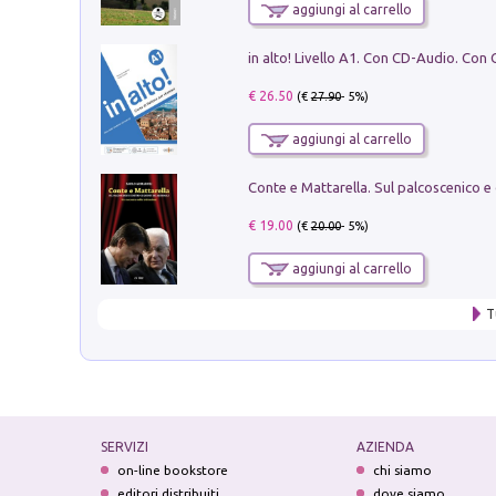
aggiungi al carrello
€ 26.50
(€
27.90
- 5%)
aggiungi al carrello
€ 19.00
(€
20.00
- 5%)
aggiungi al carrello
T
SERVIZI
AZIENDA
on-line bookstore
chi siamo
editori distribuiti
dove siamo