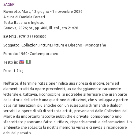
SAGEP
Rovereto, Mart, 13 giugno - 1 novembre 2026.
A cura di Daniela Ferrari.
Testo Italiano e Inglese.
Genova, 2026; br., pp. 408, ill. col., cm 21x28.
EAN13
:
9791255903000
Soggetto: Collezioni,Pittura,Pittura e Disegno - Monografie
Periodo: 1960- Contemporaneo
Testo in:
Peso: 1.7 kg
Nell'arte, il termine "citazione" indica una ripresa di motivi, temi ed
elementi tratti da opere precedenti, un riecheggiamento raramente
letterale e, tuttavia, riconoscibile. Si potrebbe affermare che gran parte
della storia dell'arte è una questione di citazioni, che si sviluppa a partire
dalle raffigurazioni più antiche con un susseguirsi di rimandi e dialoghi
serrati. Le opere di più di settanta artisti, provenienti dalle Collezioni del
Mart e da importanti raccolte pubbliche e private, compongono uno
sfaccettato panorama fatto di riflessi, rispecchiamenti e deformazioni. Un
ambiente che sollecita la nostra memoria visiva e ci invita a riconoscere
echi del passato.