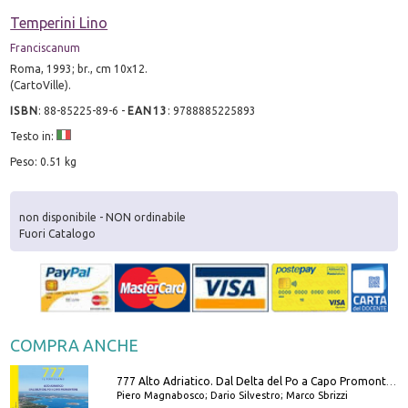
Temperini Lino
Franciscanum
Roma, 1993; br., cm 10x12.
(CartoVille).
ISBN
:
88-85225-89-6
-
EAN13
:
9788885225893
Testo in:
Peso: 0.51 kg
non disponibile - NON ordinabile
Fuori Catalogo
COMPRA ANCHE
777 Alto Adriatico. Dal Delta del Po a Capo Promontore. Con QR Code
Piero Magnabosco; Dario Silvestro; Marco Sbrizzi