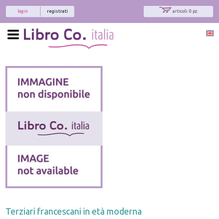
login
registrati
articoli: 0 pz.
Terziari francescani in età moderna