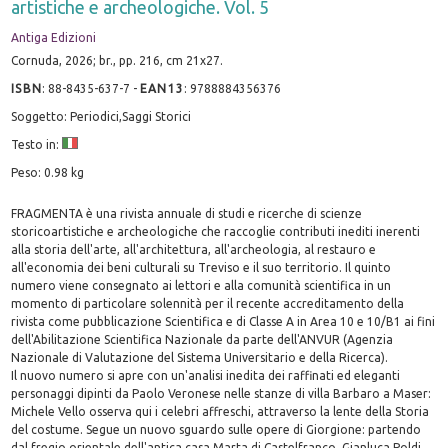
artistiche e archeologiche. Vol. 5
Antiga Edizioni
Cornuda, 2026; br., pp. 216, cm 21x27.
ISBN
:
88-8435-637-7
-
EAN13
:
9788884356376
Soggetto: Periodici,Saggi Storici
Testo in:
Peso: 0.98 kg
FRAGMENTA è una rivista annuale di studi e ricerche di scienze
storicoartistiche e archeologiche che raccoglie contributi inediti inerenti
alla storia dell'arte, all'architettura, all'archeologia, al restauro e
all'economia dei beni culturali su Treviso e il suo territorio. Il quinto
numero viene consegnato ai lettori e alla comunità scientifica in un
momento di particolare solennità per il recente accreditamento della
rivista come pubblicazione Scientifica e di Classe A in Area 10 e 10/B1 ai fini
dell'Abilitazione Scientifica Nazionale da parte dell'ANVUR (Agenzia
Nazionale di Valutazione del Sistema Universitario e della Ricerca).
Il nuovo numero si apre con un'analisi inedita dei raffinati ed eleganti
personaggi dipinti da Paolo Veronese nelle stanze di villa Barbaro a Maser:
Michele Vello osserva qui i celebri affreschi, attraverso la lente della Storia
del costume. Segue un nuovo sguardo sulle opere di Giorgione: partendo
dal fregio orientale dell'antica casa Marta di Castelfranco, Gianluca Poldi