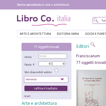
libreria specializzata in arte e architettura
ARTE E ARCHITETTURA
EDITORIA VARIA
GIOCHI E FUME
Editori
77
oggetti trovati
Franciscanum
titolo
77 oggetti trovat
fascia €
libri disponibili subito
reset
Arte e architettura