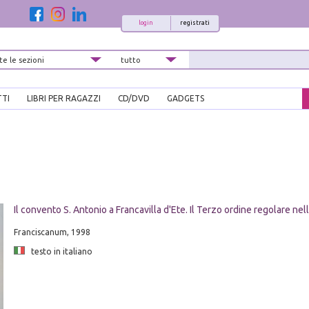
login
registrati
TTI
LIBRI PER RAGAZZI
CD/DVD
GADGETS
i
Il convento S. Antonio a Francavilla d'Ete. Il Terzo ordine regolare ne
Franciscanum, 1998
testo in italiano