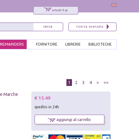
articoli: 0 pz.
REMAINDERS
FORNITORE
LIBRERIE
BIBLIOTECHE
1
2
3
4
>
>>
lle Marche
€ 15.49
spedito in 24h
aggiungi al carrello