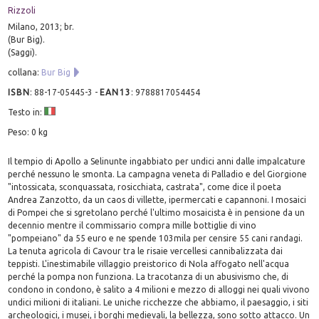
Rizzoli
Milano, 2013; br.
(Bur Big).
(Saggi).
collana:
Bur Big
ISBN
:
88-17-05445-3
-
EAN13
:
9788817054454
Testo in:
Peso: 0 kg
Il tempio di Apollo a Selinunte ingabbiato per undici anni dalle impalcature
perché nessuno le smonta. La campagna veneta di Palladio e del Giorgione
"intossicata, sconquassata, rosicchiata, castrata", come dice il poeta
Andrea Zanzotto, da un caos di villette, ipermercati e capannoni. I mosaici
di Pompei che si sgretolano perché l'ultimo mosaicista è in pensione da un
decennio mentre il commissario compra mille bottiglie di vino
"pompeiano" da 55 euro e ne spende 103mila per censire 55 cani randagi.
La tenuta agricola di Cavour tra le risaie vercellesi cannibalizzata dai
teppisti. L'inestimabile villaggio preistorico di Nola affogato nell'acqua
perché la pompa non funziona. La tracotanza di un abusivismo che, di
condono in condono, è salito a 4 milioni e mezzo di alloggi nei quali vivono
undici milioni di italiani. Le uniche ricchezze che abbiamo, il paesaggio, i siti
archeologici, i musei, i borghi medievali, la bellezza, sono sotto attacco. Un