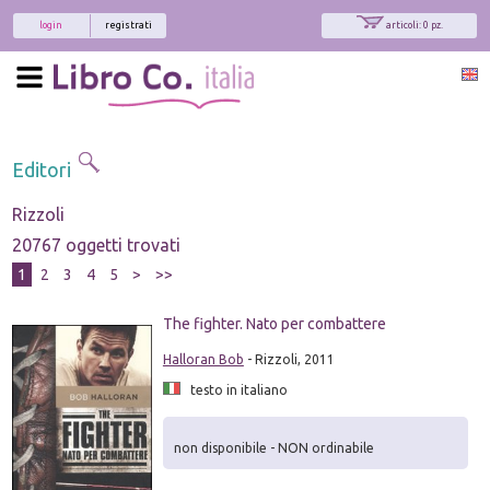
login
registrati
articoli: 0 pz.
Editori
Rizzoli
20767 oggetti trovati
1
2
3
4
5
>
>>
The fighter. Nato per combattere
Halloran Bob
- Rizzoli, 2011
testo in italiano
non disponibile - NON ordinabile