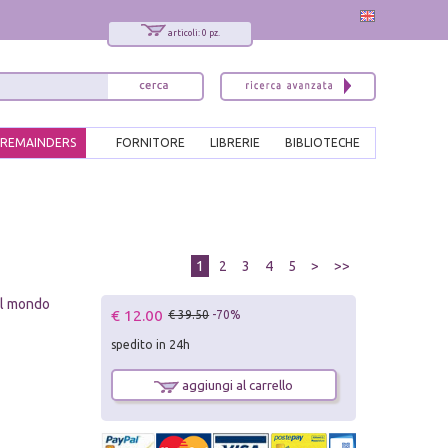
articoli: 0 pz.
REMAINDERS
FORNITORE
LIBRERIE
BIBLIOTECHE
1
2
3
4
5
>
>>
el mondo
€ 12.00
€ 39.50
-70%
spedito in 24h
aggiungi al carrello