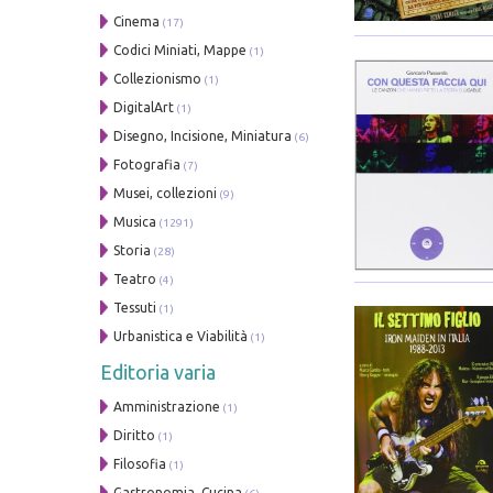
Cinema
(17)
Codici Miniati, Mappe
(1)
Collezionismo
(1)
DigitalArt
(1)
Disegno, Incisione, Miniatura
(6)
Fotografia
(7)
Musei, collezioni
(9)
Musica
(1291)
Storia
(28)
Teatro
(4)
Tessuti
(1)
Urbanistica e Viabilità
(1)
Editoria varia
Amministrazione
(1)
Diritto
(1)
Filosofia
(1)
Gastronomia, Cucina