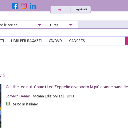
login
registrati
TTI
LIBRI PER RAGAZZI
CD/DVD
GADGETS
ati
Get the led out. Come i Led Zeppelin divennero la più grande band d
Somach Denny
- Arcana Edizioni s.r.l., 2013
testo in italiano