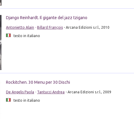
Django Reinhardt. Il gigante del jazz tzigano
Antonietto Alain
-
Billard François
- Arcana Edizioni s.r.l., 2010
testo in italiano
Rockitchen. 30 Menu per 30 Dischi
De Angelis Paola
-
Tantucci Andrea
- Arcana Edizioni s.r.l., 2009
testo in italiano