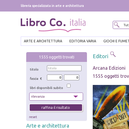
libreria specializzata in arte e architettura
ARTE E ARCHITETTURA
EDITORIA VARIA
GIOCHI E FUME
Editori
1555
oggetti trovati
Arcana Edizioni
titolo
1555 oggetti trov
fascia €
libri disponibili subito
reset
Arte e architettura